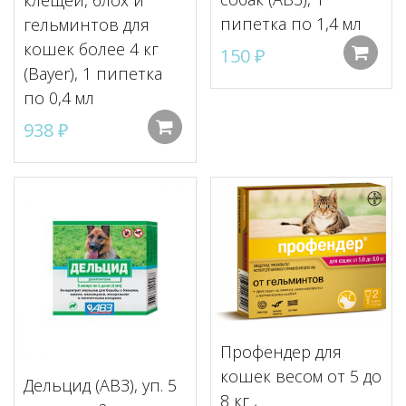
клещей, блох и
пипетка по 1,4 мл
гельминтов для
кошек более 4 кг
150
₽
(Bayer), 1 пипетка
по 0,4 мл
938
₽
Добавить в корзину
Профендер для
кошек весом от 5 до
Дельцид (АВЗ), уп. 5
8 кг ,