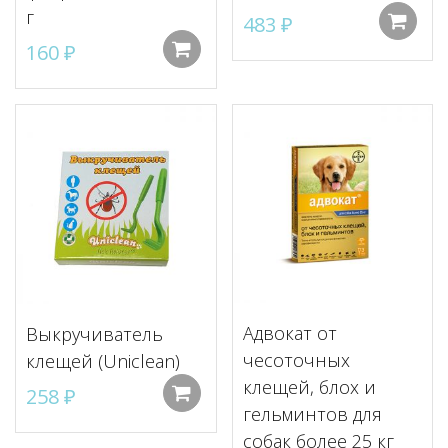
г
483
₽
160
₽
Добавить в корзину
Адвокат от
Выкручиватель
чесоточных
клещей (Uniclean)
клещей, блох и
258
₽
Добавить в корзину
гельминтов для
собак более 25 кг