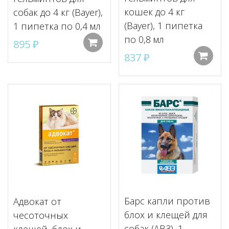
кошек до 4 кг
собак до 4 кг (Bayer),
(Bayer), 1 пипетка
1 пипетка по 0,4 мл
по 0,8 мл
895
₽
Добавить в корзину
837
₽
Барс капли против
Адвокат от
блох и клещей для
чесоточных
собак (АВЗ), 1