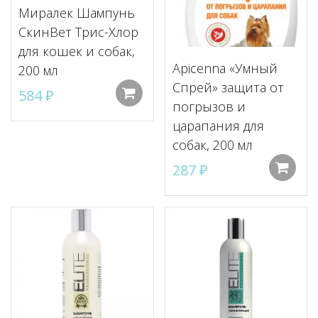
Миралек Шампунь
СкинВет Трис-Хлор
для кошек и собак,
Apicenna «Умный
200 мл
Спрей» защита от
584
₽
Добавить в корзину
погрызов и
царапания для
собак, 200 мл
287
₽