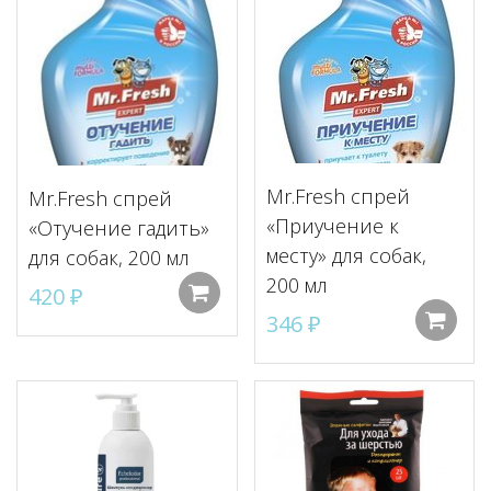
Mr.Fresh спрей
Mr.Fresh спрей
«Приучение к
«Отучение гадить»
месту» для собак,
для собак, 200 мл
200 мл
420
₽
Добавить в корзину
346
₽