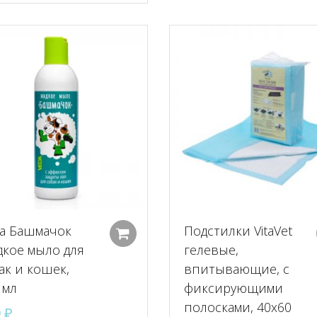
а Башмачок
Подстилки VitaVet
Добавить в корзину
кое мыло для
гелевые,
ак и кошек,
впитывающие, с
 мл
фиксирующими
полосками, 40х60
9
₽