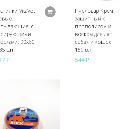
стилки VitaVet
Пчелодар Крем
Добавить в корзину
евые,
защитный с
тывающие, с
прополисом и
ксирующими
воском для лап
осками, 90х60
собак и кошек
 35 шт.
150 мл
17
₽
544
₽