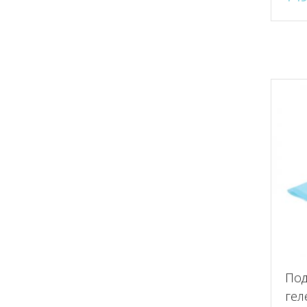
Под
гел