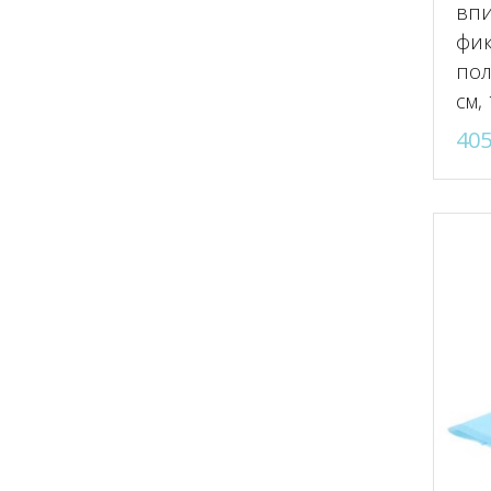
впи
фи
пол
см,
40