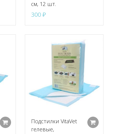
см, 12 шт.
300
₽
Подстилки VitaVet
Добавить в корзину
Добавить в к
гелевые,