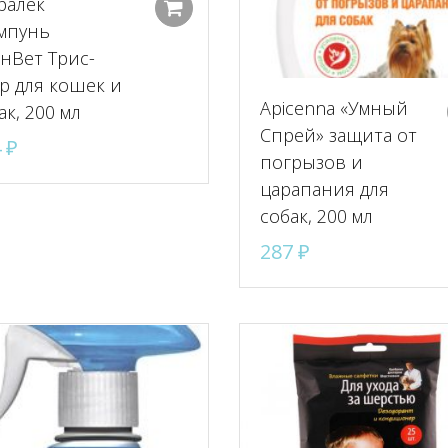
ралек
Добавить в корзину
мпунь
нВет Трис-
р для кошек и
Apicenna «Умный
ак, 200 мл
Спрей» защита от
4
₽
погрызов и
царапания для
собак, 200 мл
287
₽