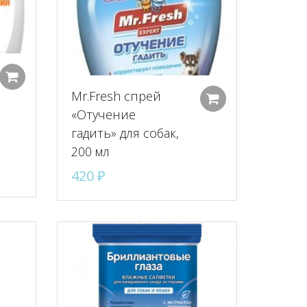
Добавить в корзину
Mr.Fresh спрей
Добавить в к
«Отучение
гадить» для собак,
200 мл
420
₽