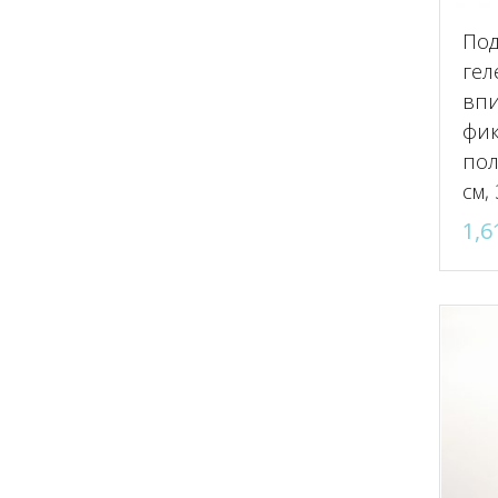
Под
гел
впи
фи
пол
см,
1,6