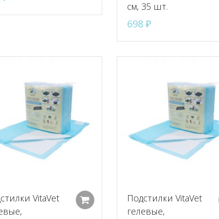
см, 35 шт.
698
₽
стилки VitaVet
Подстилки VitaVet
Добавить в корзину
евые,
гелевые,