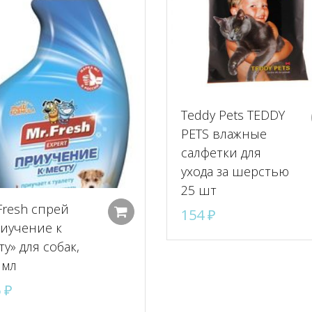
Teddy Pets TEDDY
PETS влажные
салфетки для
ухода за шерстью
25 шт
Fresh спрей
154
₽
Добавить в корзину
иучение к
ту» для собак,
 мл
6
₽