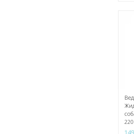
Вед
Жид
соб
220
14