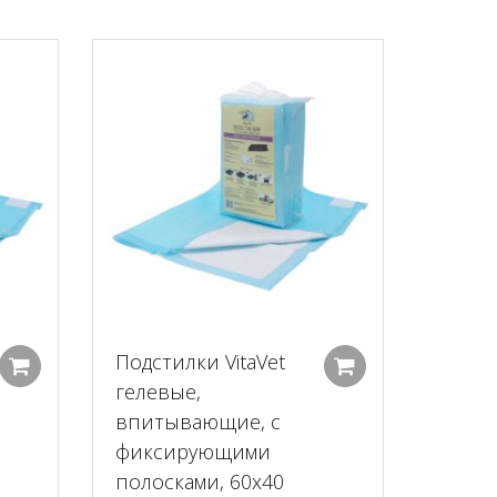
Подстилки VitaVet
Добавить в корзину
Добавить в к
гелевые,
впитывающие, с
фиксирующими
полосками, 60х40