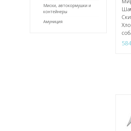
Ми
Миски, автокормушки и
Ша
контейнеры
Ски
Амуниция
Хло
соб
58