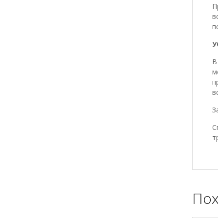
П
в
п
У
В
м
п
в
З
С
т
Пох