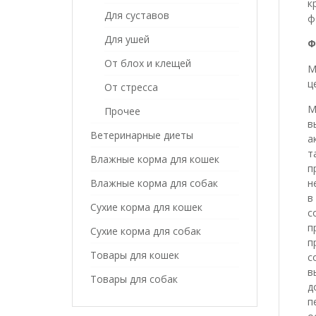
к
Для суставов
ф
Для ушей
Ф
От блох и клещей
М
ц
От стресса
М
Прочее
в
Ветеринарные диеты
а
т
Влажные корма для кошек
п
н
Влажные корма для собак
в
Сухие корма для кошек
с
п
Сухие корма для собак
п
Товары для кошек
с
в
Товары для собак
д
п