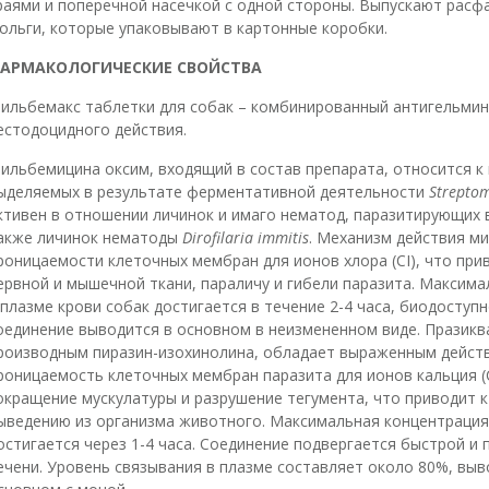
раями и поперечной насечкой с одной стороны. Выпускают расф
ольги, которые упаковывают в картонные коробки.
АРМАКОЛОГИЧЕСКИЕ СВОЙСТВА
ильбемакс таблетки для собак – комбинированный антигельмин
естодоцидного действия.
ильбемицина оксим, входящий в состав препарата, относится к 
ыделяемых в результате ферментативной деятельности
Streptom
ктивен в отношении личинок и имаго нематод, паразитирующих 
акже личинок нематоды
Dirofilaria immitis
. Механизм действия м
роницаемости клеточных мембран для ионов хлора (CI), что при
ервной и мышечной ткани, параличу и гибели паразита. Максим
 плазме крови собак достигается в течение 2-4 часа, биодоступ
оединение выводится в основном в неизмененном виде. Празик
роизводным пиразин-изохинолина, обладает выраженным действ
роницаемость клеточных мембран паразита для ионов кальция (
окращение мускулатуры и разрушение тегумента, что приводит к
ыведению из организма животного. Максимальная концентрация 
остигается через 1-4 часа. Соединение подвергается быстрой и
ечени. Уровень связывания в плазме составляет около 80%, выво