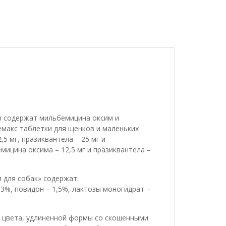
в содержат мильбемицина оксим и
емакс таблетки для щенков и маленьких
5 мг, празиквантела – 25 мг и
ицина оксима – 12,5 мг и празиквантела –
 для собак» содержат:
3%, повидон – 1,5%, лактозы моногидрат –
о цвета, удлиненной формы со скошенными