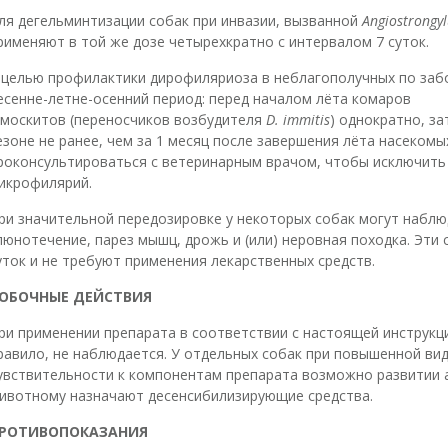
ля дегельминтизации собак при инвазии, вызванной
Angiostrongy
рименяют в той же дозе четырехкратно с интервалом 7 суток.
 целью профилактики дирофиляриоза в неблагополучных по заб
есенне-летне-осенний период: перед началом лёта комаров
 москитов (переносчиков возбудителя
D. immitis
) однократно, за
езоне не ранее, чем за 1 месяц после завершения лёта насекомы
роконсультироваться с ветеринарным врачом, чтобы исключить 
икрофилярий.
ри значительной передозировке у некоторых собак могут наблю
люнотечение, парез мышц, дрожь и (или) неровная походка. Эти
уток и не требуют применения лекарственных средств.
ОБОЧНЫЕ ДЕЙСТВИЯ
ри применении препарата в соответствии с настоящей инструкц
равило, не наблюдается. У отдельных собак при повышенной ви
увствительности к компонентам препарата возможно развитии ал
ивотному назначают десенсибилизирующие средства.
РОТИВОПОКАЗАНИЯ