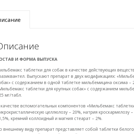
кг
(Elanco),
2
писание
таб.
Описание
ОСТАВ И ФОРМА ВЫПУСКА
ильбемакс таблетки для собак в качестве действующих вещест
разиквантел. Выпускают препарат в двух модификациях: «Мильб
обак» с содержанием в одной таблетке мильбемицина оксима – 2,
Мильбемакс таблетки для крупных собак» с содержанием мильбем
25 мг/табл.
 качестве вспомогательных компонентов «Мильбемакс таблетки
икрокристаллическую целлюлозу – 20%, натрия кроскармелозу – 
1,5%, кремний коллоидный и магния стеарат – 2%.
о внешнему виду препарат представляет собой таблетки белог