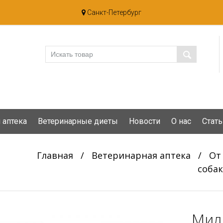
Санкт-Петербург
 аптека
Ветеринарные диеты
Новости
О нас
Стать
Главная
/
Ветеринарная аптека
/
От
собак
Мил