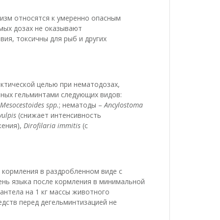
низм относятся к умеренно опасным
емых дозах не оказывают
ия, токсичны для рыб и других
ктической целью при нематодозах,
нных гельминтами следующих видов:
 Mesocestoides spp.
; нематоды –
Ancylostoma
vulpis
(снижает интенсивность
жения),
Dirofilaria immitis
(с
 кормления в раздробленном виде с
ень языка после кормления в минимальной
антела на 1 кг массы животного
дств перед дегельминтизацией не