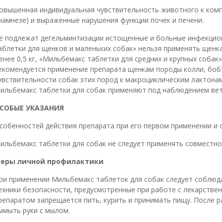
овышенная индивидуальная чувствительность животного к комп
намнезе) и выраженные нарушения функции почек и печени.
е подлежат дегельминтизации истощенные и больные инфекци
аблетки для щенков и маленьких собак» нельзя применять щенк
енее 0,5 кг, «Мильбемакс таблетки для средних и крупных собак»
екомендуется применение препарата щенкам породы колли, боб
увствительности собак этих пород к макроциклическим лактона
ильбемакс таблетки для собак применяют под наблюдением вет
СОБЫЕ УКАЗАНИЯ
собенностей действия препарата при его первом применении и 
ильбемакс таблетки для собак не следует применять совместно
еры личной профилактики
ри применении Мильбемакс таблеток для собак следует соблюд
ехники безопасности, предусмотренные при работе с лекарстве
репаратом запрещается пить, курить и принимать пищу. После 
ымыть руки с мылом.