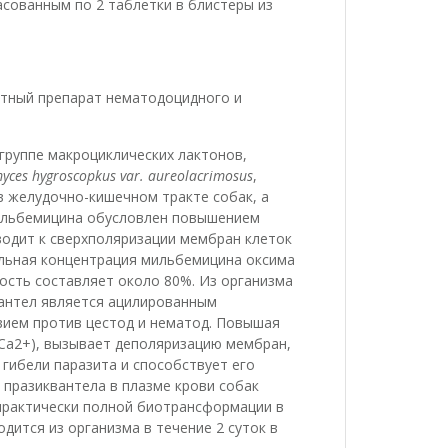
асованным по 2 таблетки в блистеры из
тный препарат нематодоцидного и
группе макроциклических лактонов,
yces hygroscopkus var. aureolacrimosus
,
в желудочно-кишечном тракте собак, а
ильбемицина обусловлен повышением
водит к сверхполяризации мембран клеток
альная концентрация мильбемицина оксима
ность составляет около 80%. Из организма
вантел является ацилированным
ием против цестод и нематод. Повышая
Са2+), вызывает деполяризацию мембран,
 гибели паразита и способствует его
празиквантела в плазме крови собак
 практически полной биотрансформации в
дится из организма в течение 2 суток в