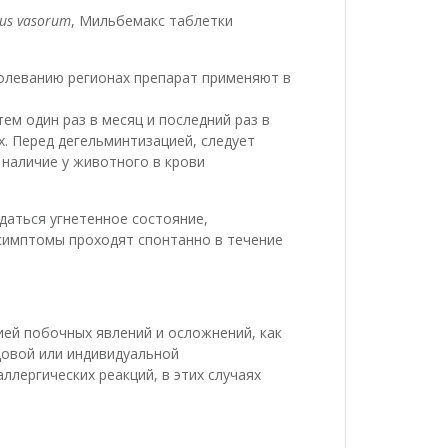
lus vasorum
, Мильбемакс таблетки
олеванию регионах препарат применяют в
тем один раз в месяц и последний раз в
х. Перед дегельминтизацией, следует
наличие у животного в крови
даться угнетенное состояние,
 симптомы проходят спонтанно в течение
ией побочных явлений и осложнений, как
довой или индивидуальной
лергических реакций, в этих случаях