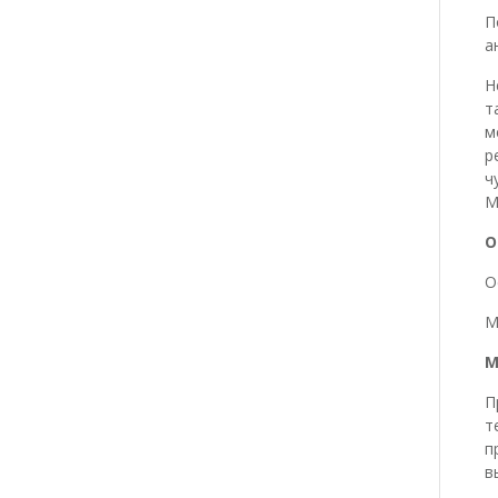
П
а
Н
т
м
р
ч
М
О
О
М
М
П
т
п
в