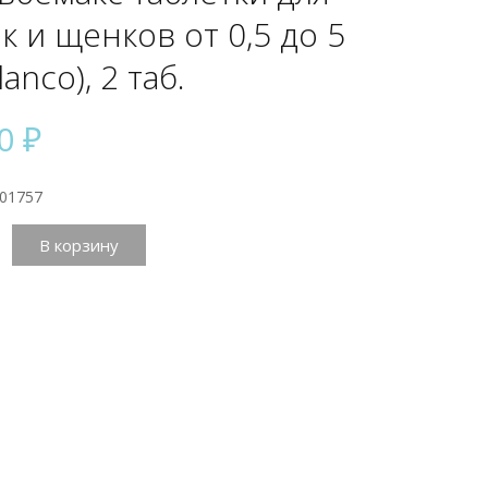
к и щенков от 0,5 до 5
lanco), 2 таб.
10
₽
 01757
тво
В корзину
макс
ки