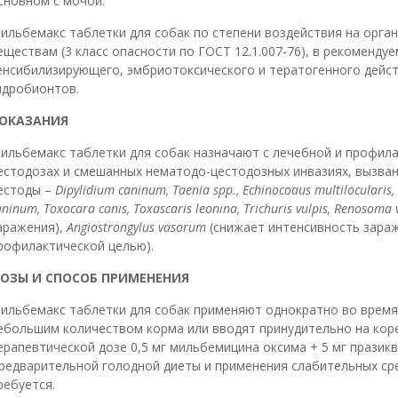
сновном с мочой.
ильбемакс таблетки для собак по степени воздействия на орга
еществам (3 класс опасности по ГОСТ 12.1.007-76), в рекоменду
енсибилизирующего, эмбриотоксического и тератогенного действ
идробионтов.
ОКАЗАНИЯ
ильбемакс таблетки для собак назначают с лечебной и профила
естодозах и смешанных нематодо-цестодозных инвазиях, вызва
естоды –
Dipylidium caninum, Taenia spp., Echinocoaus multilocularis,
aninum, Toxocara canis, Toxascaris leonina, Trichuris vulpis, Renosoma 
аражения),
Angiostrongylus vasorum
(снижает интенсивность зара
рофилактической целью).
ОЗЫ И СПОСОБ ПРИМЕНЕНИЯ
ильбемакс таблетки для собак применяют однократно во время
ебольшим количеством корма или вводят принудительно на кор
ерапевтической дозе 0,5 мг мильбемицина оксима + 5 мг празикв
редварительной голодной диеты и применения слабительных сре
ребуется.