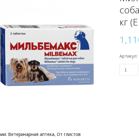
соба
кг (E
1,1
Артикул:
Количес
товара
Мильбе
таблет
для
собак
и
щенков
от
0,5
до
рии:
Ветеринарная аптека
,
От глистов
5