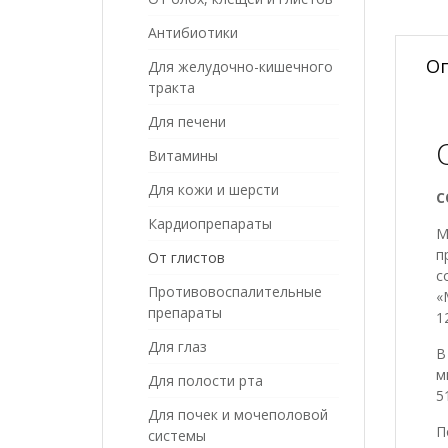
Антибиотики
О
Для желудочно-кишечного
тракта
Для печени
Витамины
Для кожи и шерсти
С
Кардиопрепараты
М
п
От глистов
с
Противовоспалительные
«
препараты
1
Для глаз
В
м
Для полости рта
5
Для почек и мочеполовой
П
системы