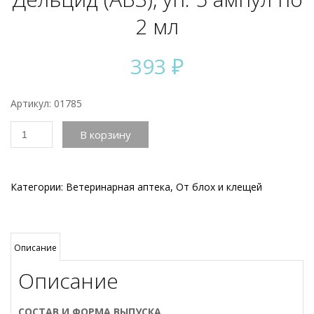
2 мл
393
₽
Артикул: 01785
Количество
В корзину
товара
Дельцид
(АВЗ),
уп.
Категории:
Ветеринарная аптека
,
От блох и клещей
5
ампул
по
2
Описание
мл
Описание
СОСТАВ И ФОРМА ВЫПУСКА