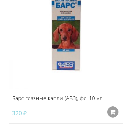
Барс глазные капли (АВЗ), фл. 10 мл
320
₽
До