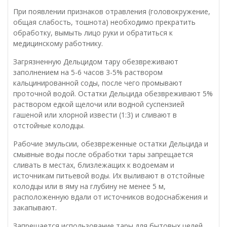
При появлении признаков отравления (головокружение,
общая слабость, тошнота) необходимо прекратить
обработку, вымыть лицо руки и обратиться к
медицинскому работнику.
Загрязненную Дельцидом тару обезвреживают
заполнением на 5-6 часов 3-5% раствором
кальцинированной соды, после чего промывают
проточной водой. Остатки Дельцида обезвреживают 5%
раствором едкой щелочи или водной суспензией
гашеной или хлорной извести (1:3) и сливают в
отстойные колодцы.
Рабочие эмульсии, обезвреженные остатки Дельцида и
смывные воды после обработки тары запрещается
сливать в местах, близлежащих к водоемам и
источникам питьевой воды. Их выливают в отстойные
колодцы или в яму на глубину не менее 5 м,
расположенную вдали от источников водоснабжения и
закапывают.
Запрещается использование тары для бытовых целей.