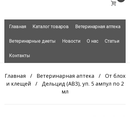
Skip
Главная
Каталог товаров
Ветеринарная аптека
to
content
Ветеринарные диеты
Новости
О нас
Статьи
Контакты
Главная
/
Ветеринарная аптека
/
От блох
и клещей
/
Дельцид (АВЗ), уп. 5 ампул по 2
мл