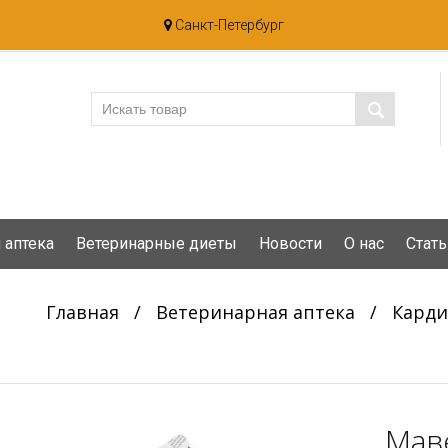
Санкт-Петербург
 аптека
Ветеринарные диеты
Новости
О нас
Стать
Главная
/
Ветеринарная аптека
/
Кард
Маве