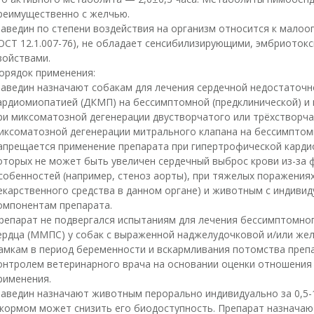
реимущественно с желчью.
аведин по степени воздействия на организм относится к малоо
ОСТ 12.1.007-76), не обладает сенсибилизирующими, эмбриоток
войствами.
орядок применения:
аведин назначают собакам для лечения сердечной недостаточн
ардиомиопатией (ДКМП) на бессимптомной (предклинической) и 
ри миксоматозной дегенерации двустворчатого или трёхстворчат
иксоматозной дегенерации митрального клапана на бессимптомн
апрещается применение препарата при гипертрофической кардио
оторых не может быть увеличен сердечный выброс крови из-за 
собенностей (например, стеноз аорты), при тяжелых поражениях
екарственного средства в данном органе) и животным с индиви
омпонентам препарата.
репарат не подвергался испытаниям для лечения бессимптомно
ердца (ММПС) у собак с выраженной наджелудочковой и/или же
амкам в период беременности и вскармливания потомства преп
онтролем ветеринарного врача на основании оценки отношения
рименения.
аведин назначают животным перорально индивидуально за 0,5-1
 кормом может снизить его биодоступность. Препарат назначают в