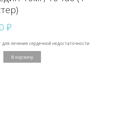
тер)
10
₽
 для лечения сердечной недостаточности
тво
В корзину
н
)