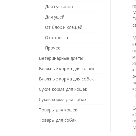
п
Для суставов
М
Для ушей
Г
с
От блох и клещей
П
От стресса
М
к
Прочее
п
м
Ветеринарные диеты
З
Влажные корма для кошек
к
о
Влажные корма для собак
л
к
Сухие корма для кошек
П
Сухие корма для собак
с
С
Товары для кошек
к
Товары для собак
п
М
с