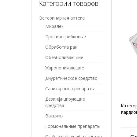
Категории товаров
Ветеринарная аптека
Миралек
Противогрибковые
Обработка ран
Обезболивающие
Жаропонижающие
Диуретическое средство
Санитарные препараты
Дезинфицирующие
средства
Катего
Кардио
Вакцины
Гормональные препараты
О
От блох, клещей и глистов