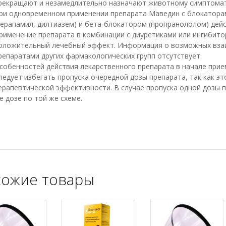
рекращают и незамедлительно назначают животному симптомати
ри одновременном применении препарата Маведин с блокатора
верапамил, дилтиазем) и бета-блокатором (пропранололом) дей
рименение препарата в комбинации с диуретиками или ингибит
оложительный лечебный эффект. Информация о возможных вза
репаратами других фармакологических групп отсутствует.
собенностей действия лекарственного препарата в начале прием
ледует избегать пропуска очередной дозы препарата, так как э
ерапевтической эффективности. В случае пропуска одной дозы 
е дозе по той же схеме.
ожие товары