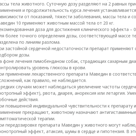
ассы тела животного. Суточную дозу разделяют на 2 равных при
рименения и продолжительность курса лечения устанавливаетс
ависимости от показаний, тяжести заболевания, массы тела и с
аведин 10 применяют животным массой тела от 20 кг.
екомендованная доза для достижения клинического эффекта – 0,5
ля более точного определения дозы, соответствующей массе т
азделена по линиям разлома.
ри застойной сердечной недостаточности препарат применяют 
одбором дозы.
а фоне лечения пимобенданом собак, страдающих сахарным диа
онтролировать уровень глюкозы в крови.
ри применении лекарственного препарата Маведин в соответств
сложнений, как правило, не наблюдается.
 редких случаях может наблюдаться увеличение частоты серде
нотропный эффект), рвота, диарея, анорексия или летаргия. Ум
обочные действия.
ри повышенной индивидуальной чувствительности к препарату и
рименение прекращают, животному назначают антигистаминные 
имптоматической терапии.
ри передозировке препарата Маведин у животного могут наблю
ронотропный эффект, атаксия, шумы в сердце и гипотензия. В э