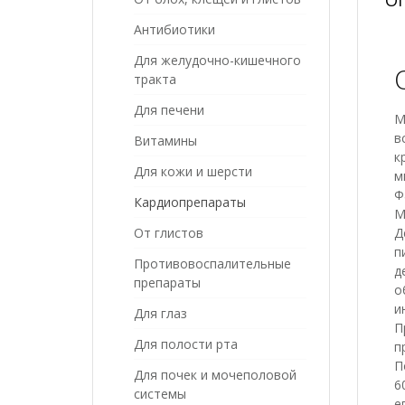
Антибиотики
Для желудочно-кишечного
тракта
Для печени
М
в
Витамины
к
Для кожи и шерсти
м
Ф
Кардиопрепараты
М
Д
От глистов
п
Противовоспалительные
д
препараты
о
и
Для глаз
П
Для полости рта
п
П
Для почек и мочеполовой
6
системы
е