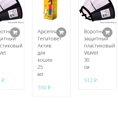
ротник
Apicenna
Воротник
Добавить в корзину
Добавить в корзину
щитный
Гепатовет
защитный
стиковый
Актив
пластиковый
Vet
для
VitaVet
кошек
30
25
см
мл
3
₽
512
₽
550
₽