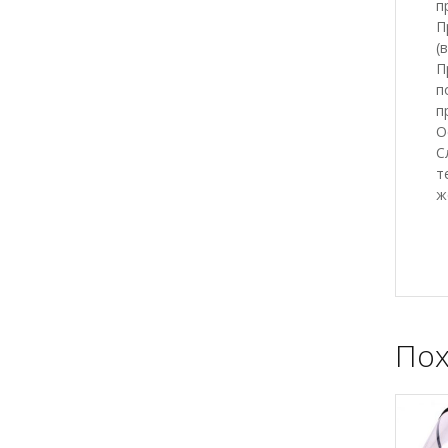
п
П
(
П
п
п
О
С
т
ж
Пох