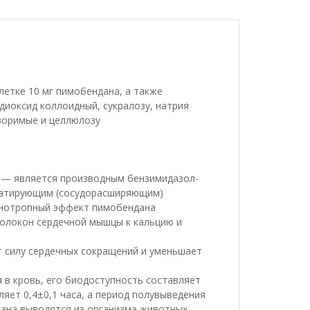
летке 10 мг пимобендана, а также
диоксид коллоидный, сукралозу, натрия
воримые и целлюлозу
 — является производным бензимидазол-
латирующим (сосудорасширяющим)
инотропный эффект пимобендана
олокон сердечной мышцы к кальцию и
 силу сердечных сокращений и уменьшает
в кровь, его биодоступность составляет
яет 0,4±0,1 часа, а период полувыведения
дана выводятся из организма животных