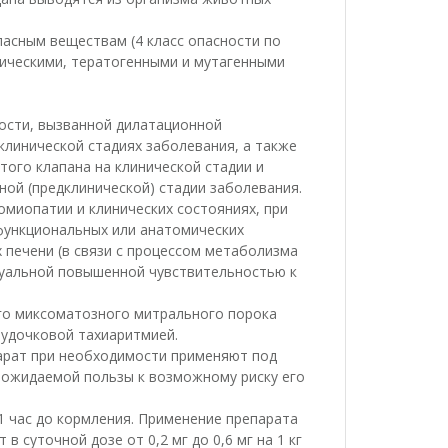
пасным веществам (4 класс опасности по
сическими, тератогенными и мутагенными
ости, вызванной дилатационной
клинической стадиях заболевания, а также
ого клапана на клинической стадии и
ой (предклинической) стадии заболевания.
миопатии и клинических состояниях, при
функциональных или анатомических
 печени (в связи с процессом метаболизма
дуальной повышенной чувствительностью к
го миксоматозного митрального порока
лудочковой тахиаритмией.
арат при необходимости применяют под
 ожидаемой пользы к возможному риску его
 час до кормления. Применение препарата
 суточной дозе от 0,2 мг до 0,6 мг на 1 кг