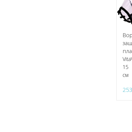
Во
за
пла
Vita
15
см
25