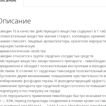
Описание
аведин 10 в качестве действующего вещества содержит в 1 таб
спомогательные вещества: магния стеарат, коповидон, кремния 
рахмал гликолят, пищевые ароматизаторы, красители жирораст
икрокристаллическую.
армакологические свойства
аведин относится к группе сердечно-сосудистых средств.
ействующее вещество лекарственного препарата – пимобендан
иридазинона и обладает положительным инотропным и вазоди
ействием. В отличие от сердечных гликозидов положительный 
бусловлен двумя механизмами: повышением чувствительности в
нгибированию фосфодиэстеразы III (вазодилатирующий эффект).
рименение препарата при сердечной недостаточности повышает
реднагрузку и постнагрузку на сердце.
осле перорального применения пимобендан быстро всасывается 
0 — 63%; период полураспада соединения в плазме крови составл
го активного метаболита — 2,0±0,3 часа. Метаболиты пимобен