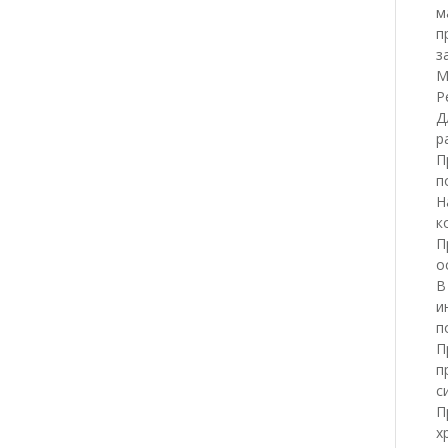
м
п
з
М
Р
Д
р
П
п
Н
к
П
о
В
и
п
П
п
с
П
х