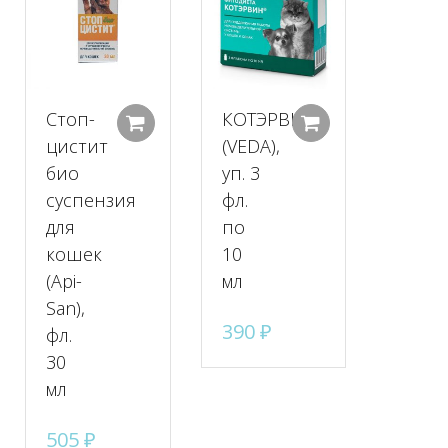
Стоп-
КОТЭРВИН
Добавить в корзину
Добавить в корзину
Добавить в к
цистит
(VEDA),
био
уп. 3
суспензия
фл.
для
по
кошек
10
(Api-
мл
San),
390
₽
фл.
30
мл
505
₽