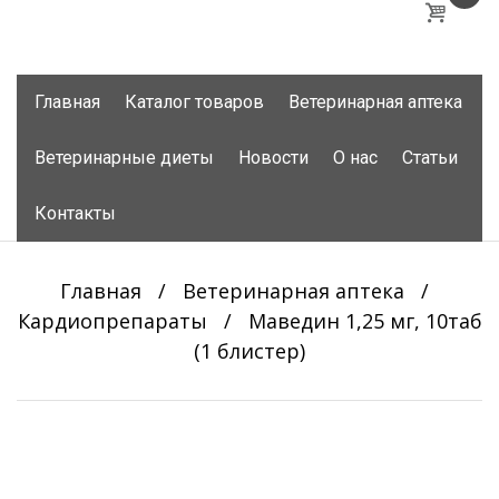
Skip
Главная
Каталог товаров
Ветеринарная аптека
to
content
Ветеринарные диеты
Новости
О нас
Статьи
Контакты
Главная
/
Ветеринарная аптека
/
Кардиопрепараты
/
Маведин 1,25 мг, 10таб
(1 блистер)