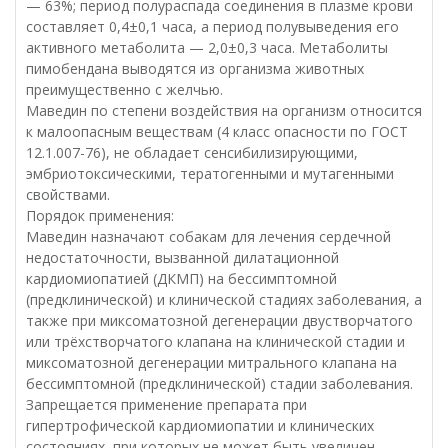
— 63%; период полураспада соединения в плазме крови
составляет 0,4±0,1 часа, а период полувыведения его
активного метаболита — 2,0±0,3 часа. Метаболиты
пимобендана выводятся из организма животных
преимущественно с желчью.
Маведин по степени воздействия на организм относится
к малоопасным веществам (4 класс опасности по ГОСТ
12.1.007-76), не обладает сенсибилизирующими,
эмбриотоксическими, тератогенными и мутагенными
свойствами.
Порядок применения:
Маведин назначают собакам для лечения сердечной
недостаточности, вызванной дилатационной
кардиомиопатией (ДКМП) на бессимптомной
(предклинической) и клинической стадиях заболевания, а
также при миксоматозной дегенерации двустворчатого
или трёхстворчатого клапана на клинической стадии и
миксоматозной дегенерации митрального клапана на
бессимптомной (предклинической) стадии заболевания.
Запрещается применение препарата при
гипертрофической кардиомиопатии и клинических
состояниях, при которых не может быть увеличен