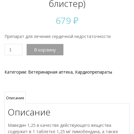
блистер)
679
₽
Препарат для лечения сердечной недостаточности
Количество
В корзину
товара
Маведин
1,25
мг,
Категории:
Ветеринарная аптека
,
Кардиопрепараты
10таб
(1
блистер)
Описание
Описание
Маведин 1,25 в качестве действующего вещества
содержит в 1 таблетке 1,25 мг пимобендана, а также