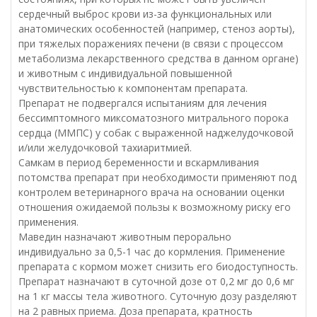
сердечный выброс крови из-за функциональных или
анатомических особенностей (например, стеноз аорты),
при тяжелых поражениях печени (в связи с процессом
метаболизма лекарственного средства в данном органе)
и животным с индивидуальной повышенной
чувствительностью к компонентам препарата.
Препарат не подвергался испытаниям для лечения
бессимптомного миксоматозного митрального порока
сердца (ММПС) у собак с выраженной наджелудочковой
и/или желудочковой тахиаритмией.
Самкам в период беременности и вскармливания
потомства препарат при необходимости применяют под
контролем ветеринарного врача на основании оценки
отношения ожидаемой пользы к возможному риску его
применения.
Маведин назначают животным перорально
индивидуально за 0,5-1 час до кормления. Применение
препарата с кормом может снизить его биодоступность.
Препарат назначают в суточной дозе от 0,2 мг до 0,6 мг
на 1 кг массы тела животного. Суточную дозу разделяют
на 2 равных приема. Доза препарата, кратность