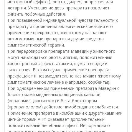
инотропный эффект), рвота, диарея, анорексия или
летаргия. Уменьшение дозы препарата позволяет
снизить побочные действия.
При повышенной индивидуальной чувствительности к
препарату и проявлении аллергических реакций его
применение прекращают, животному назначают
антигистаминные препараты и другие средства
симптоматической терапии.
При передозировке препарата Маведин у животного
могут наблюдаться рвота, апатия, положительный
хронотропный эффект, атаксия, шумы в сердце и
гипотензия. В этом случае применение препарата
прекращают и незамедлительно назначают животному
симптоматическое лечение (например, сорбенты).
При одновременном применении препарата Маведин с
блокаторами медленных кальциевых каналов
(верапамил, дилтиазем) и бета-блокатором
(пропранололом) действие пимобендана ослабляется.
Применение препарата в комбинации с диуретиками или
ингибиторами АПФ оказывает дополнительный
положительный лечебный эффект. Информация о
возможных взаимодействиях с лекарственными