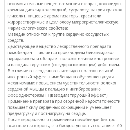
вспомогательные вещества: магния стеарат, коповидон,
кремния диоксид коллоидный, сукралозу, натрия крахмал
гликолят, пищевые ароматизаторы, красители
жирорастворимые и целлюлозу микрокристаллическую.
Фармакологические свойства:
Маведин относится к группе сердечно-сосудистых
средств.
Действующее вещество лекарственного препарата –
пимобендан — является производным бензимидазол-
пиридазинона и обладает положительным инотропным
и вазодилатирующим (сосудорасширяющим) действием.
В отличие от сердечных гликозидов положительный
инотропный эффект пимобендана обусловлен двумя
механизмами: повышением чувствительности волокон
сердечной мышцы к кальцию и ингибированию
фосфодиэстеразы III (вазодилатирующий эффект).
Применение препарата при сердечной недостаточности
повышает силу сердечных сокращений и уменьшает
преднагрузку и постнагрузку на сердце.
После перорального применения пимобендан быстро
всасывается в кровь, его биодоступность составляет 60