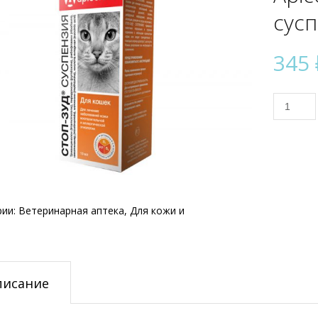
сусп
345
Количес
товара
Apicenn
Стоп-
зуд
суспенз
для
кошек
рии:
Ветеринарная аптека
,
Для кожи и
10
мл
писание