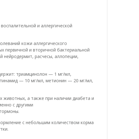
 воспалительной и аллергической
болеваний кожи аллергического
ых первичной и вторичной бактериальной
й нейродермит, расчесы, аллопеции,
держит: триамцинолон — 1 мг/мл,
тинамид — 10 мг/мл, метионин — 20 мг/мл,
 животных, а также при наличии диабета и
енно с другими
гормоны.
кормление с небольшим количеством корма
тки.