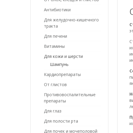
Антибиотики
Для желудочно-кишечного
С
тракта
э
Для печени
С
Витамины
и
и
Для кожи и шерсти
и
Шампунь
С
Кардиопрепараты
п
я
От глистов
Н
Противовоспалительные
в
препараты
л
Для глаз
П
Для полости рта
и
Для почек и мочеполовой