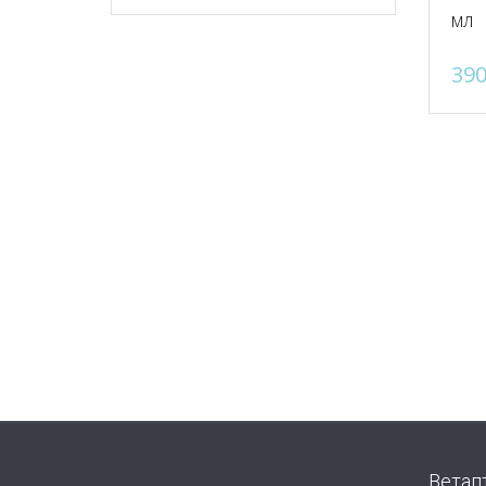
мл
39
Ветап