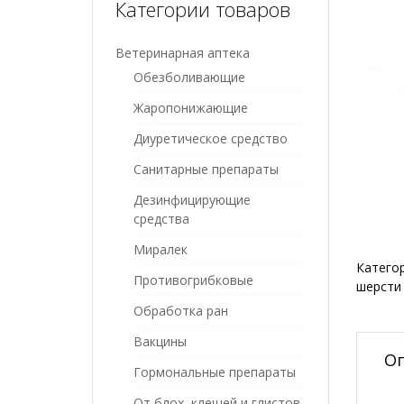
Категории товаров
Ветеринарная аптека
Обезболивающие
Жаропонижающие
Диуретическое средство
Санитарные препараты
Дезинфицирующие
средства
Миралек
Катего
Противогрибковые
шерсти
Обработка ран
Вакцины
О
Гормональные препараты
От блох, клещей и глистов