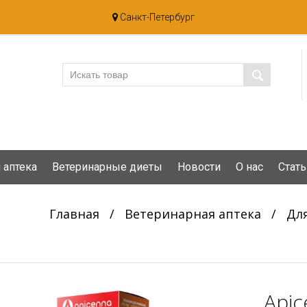
Санкт-Петербург
 аптека
Ветеринарные диеты
Новости
О нас
Стать
Главная
/
Ветеринарная аптека
/
Дл
Apic