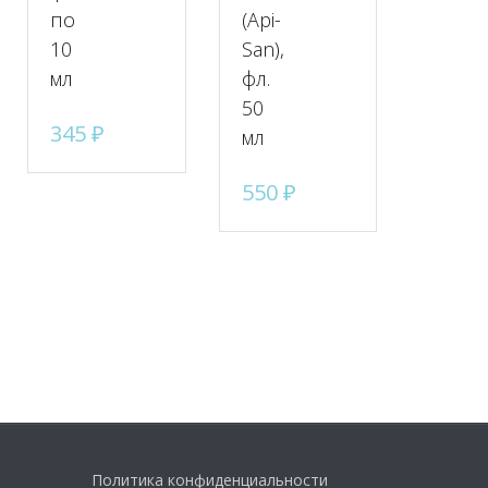
по
(Api-
10
San),
мл
фл.
50
345
₽
мл
550
₽
Политика конфиденциальности