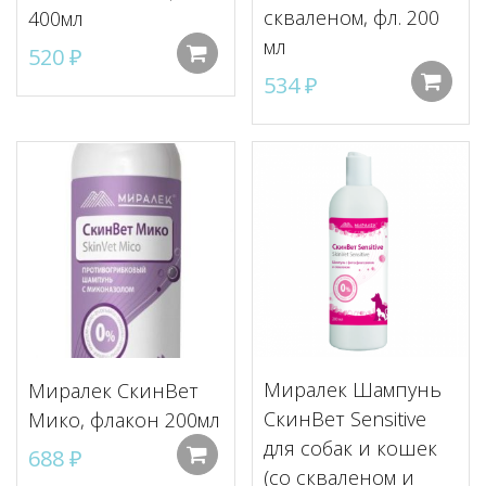
скваленом, фл. 200
400мл
мл
520
₽
Добавить в корзину
534
₽
Миралек Шампунь
Миралек СкинВет
СкинВет Sensitive
Мико, флакон 200мл
для собак и кошек
688
₽
Добавить в корзину
(со скваленом и