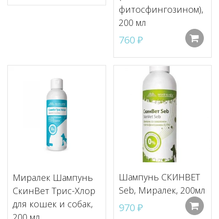
фитосфингозином),
200 мл
760
₽
Шампунь СКИНВЕТ
Миралек Шампунь
Seb, Миралек, 200мл
СкинВет Трис-Хлор
для кошек и собак,
970
₽
200 мл