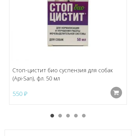
Стоп-цистит био суспензия для собак
(Api-San), фл. 50 мл
550
₽
До