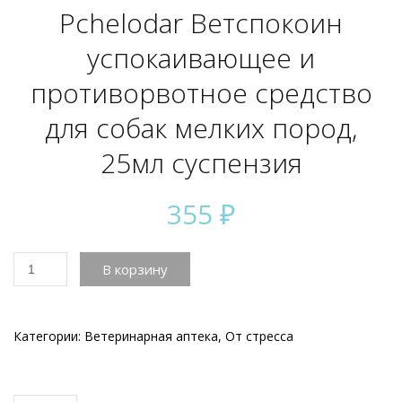
Pchelodar Ветспокоин
успокаивающее и
противорвотное средство
для собак мелких пород,
25мл суспензия
355
₽
Количество
В корзину
товара
Pchelodar
Ветспокоин
успокаивающее
Категории:
Ветеринарная аптека
,
От стресса
и
противорвотное
средство