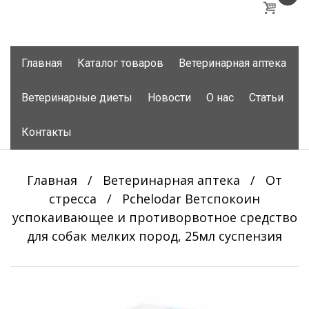
Skip
Главная
Каталог товаров
Ветеринарная аптека
to
content
Ветеринарные диеты
Новости
О нас
Статьи
Контакты
Главная
/
Ветеринарная аптека
/
От
стресса
/
Pchelodar Ветспокоин
успокаивающее и противорвотное средство
для собак мелких пород, 25мл суспензия