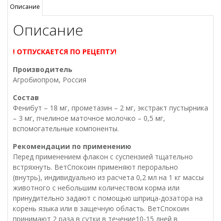
для
Описание
собак
Описание
мелких
пород,
25мл
! ОТПУСКАЕТСЯ ПО РЕЦЕПТУ!
суспензия
Производитель
Агробиопром, Россия
Состав
Фенибут – 18 мг, прометазин – 2 мг, экстракт пустырника
– 3 мг, пчелиное маточное молочко – 0,5 мг,
вспомогательные компоненты.
Рекомендации по применению
Перед применением флакон с суспензией тщательно
встряхнуть. ВетСпокоин применяют перорально
(внутрь), индивидуально из расчета 0,2 мл на 1 кг массы
животного с небольшим количеством корма или
принудительно задают с помощью шприца-дозатора на
корень языка или в защечную область. ВетСпокоин
принимают 2 раза в сутки в течение10-15 дней в