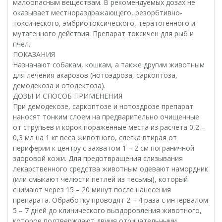
малоопасным веществам. В рекомендуемых дозах не
оказывает местнораздражающего, резорбтивно-
токсического, эмбриотоксического, тератогенного и
мутагенного действия. Препарат токсичен для рыб и
пчел.
ПОКАЗАНИЯ
Назначают собакам, кошкам, а также другим животным
для лечения акарозов (нотоэдроза, саркоптоза,
демодекоза и отодектоза).
ДОЗЫ И СПОСОБ ПРИМЕНЕНИЯ
При демодекозе, саркоптозе и нотоэдрозе препарат
наносят тонким слоем на предварительно очищенные
от струпьев и корок пораженные места из расчета 0,2 –
0,3 мл на 1 кг веса животного, слегка втирая от
периферии к центру с захватом 1 – 2 см пограничной
здоровой кожи. Для предотвращения слизывания
лекарственного средства животным одевают намордник
(или смыкают челюсти петлей из тесьмы), который
снимают через 15 – 20 минут после нанесения
препарата. Обработку проводят 2 – 4 раза с интервалом
5 – 7 дней до клинического выздоровления животного,
которое подтверждают двумя отрицательными