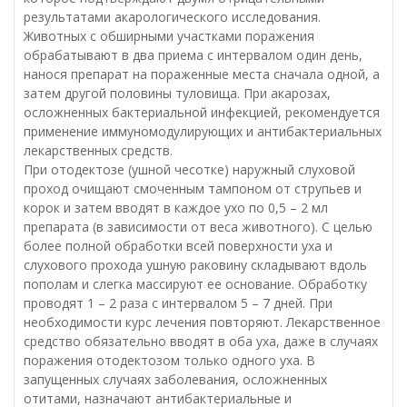
результатами акарологического исследования.
Животных с обширными участками поражения
обрабатывают в два приема с интервалом один день,
нанося препарат на пораженные места сначала одной, а
затем другой половины туловища. При акарозах,
осложненных бактериальной инфекцией, рекомендуется
применение иммуномодулирующих и антибактериальных
лекарственных средств.
При отодектозе (ушной чесотке) наружный слуховой
проход очищают смоченным тампоном от струпьев и
корок и затем вводят в каждое ухо по 0,5 – 2 мл
препарата (в зависимости от веса животного). С целью
более полной обработки всей поверхности уха и
слухового прохода ушную раковину складывают вдоль
пополам и слегка массируют ее основание. Обработку
проводят 1 – 2 раза с интервалом 5 – 7 дней. При
необходимости курс лечения повторяют. Лекарственное
средство обязательно вводят в оба уха, даже в случаях
поражения отодектозом только одного уха. В
запущенных случаях заболевания, осложненных
отитами, назначают антибактериальные и