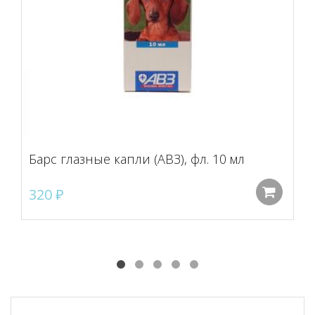
Барс глазные капли (АВЗ), фл. 10 мл
320
₽
До