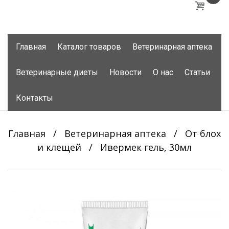
Skip
Главная
Каталог товаров
Ветеринарная аптека
to
content
Ветеринарные диеты
Новости
О нас
Статьи
Контакты
Главная
/
Ветеринарная аптека
/
От блох
и клещей
/
Ивермек гель, 30мл