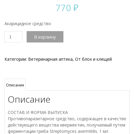
770
₽
Акарицидное средство
Количество
В корзину
товара
Ивермек
гель,
30мл
Категории:
Ветеринарная аптека
,
От блох и клещей
Описание
Описание
СОСТАВ И ФОРМА ВЫПУСКА
Противопаразитарное средство, содержащее в качестве
действующего вещества ивермектин, получаемый путем
ферментации гриба Streptomyces avermitilis. 1 мл