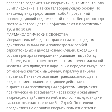
препарата содержит 1 мг ивермектина, 15 мг пантенола,
50 мг лидокаина, а также гелеобразующую основу. По
внешнему виду представляет собой прозрачный
опалесцирующий гидрофильный гель от бесцветного до
светло-желтого цвета. Расфасовывают в пластиковые
тубы по 30 мл.
ФАРМАКОЛОГИЧЕСКИЕ СВОЙСТВА
Ивермек гель обладает выраженным акарицидным
действием на личинок и половозрелых особей
саркоптоидных и демодекозных клещей. Входящий в
состав препарата ивермектин усиливает выработку
нейромедиатора торможения — гамма-аминомасляной
кислоты, что приводит к нарушению передачи импульсов
от нервных клеток к мышечным, параличу и гибели
паразита. Пантенол оказывает ранозаживляющее, а
лидокаин местноанестезирующее действие с
выраженным противозудным эффектом. Ивермектин
практически не всасывается через кожу и оказывает
акарицидное действие на ней, в волосяных луковицах и
сальных железах в течение 5 – 7 дней. По степени
воздействия на организм ивермек гель относится к