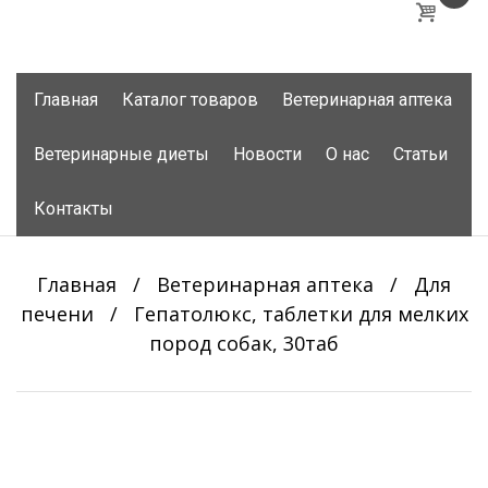
Skip
Главная
Каталог товаров
Ветеринарная аптека
to
content
Ветеринарные диеты
Новости
О нас
Статьи
Контакты
Главная
/
Ветеринарная аптека
/
Для
печени
/
Гепатолюкс, таблетки для мелких
пород собак, 30таб