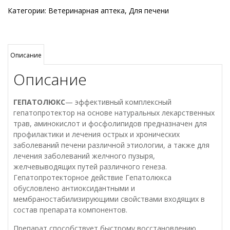
для
Категории:
Ветеринарная аптека
,
Для печени
мелких
пород
собак,
30таб
Описание
Описание
ГЕПАТОЛЮКС
— эффективный комплексный
гепатопротектор на основе натуральных лекарственных
трав, аминокислот и фосфолипидов предназначен для
профилактики и лечения острых и хронических
заболеваний печени различной этиологии, а также для
лечения заболеваний желчного пузыря,
желчевыводящих путей различного генеза.
Гепатопротекторное действие Гепатолюкса
обусловлено антиоксидантными и
мембраностабилизирующими свойствами входящих в
состав препарата компонентов.
Препарат способствует быстрому восстановлению