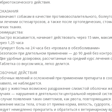
мбриотоксического действия.
ОКАЗАНИЯ
азначают собакам в качестве противовоспалительного, болеу
ри лечении остеоартрозов, а также после ортопедических, стом
ягких тканях.
реимущества:
 Быстро всасывается, начинает действовать через 15 мин, макс
ерез 1,25 часа
 Купирует боль на 24 часа без «провала в обезболивании»
 Безопасен при длительном применении — до 90 дней без контро
 Две удобные дозировки, рассчитанные на средний курс лечения 
 Таблетка со вкусом мяса, легко делится.
ОБОЧНЫЕ ДЕЙСТВИЯ
обочных явлений и осложнений при применении препарата в соо
равило, не наблюдается.
едко у животных возможно раздражение слизистой оболочки жел
лучаях — нарушения в деятельности центральной нервной систе
 случае появления таких симптомов, как рвота, повторяющаяся д
нижение массы тела, отказ от приема корма, вялость, судороги,
ледует немедленно прекратить и обратиться к ветеринарному вр