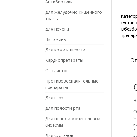
Антибиотики
Для желудочно-кишечного
Катего
тракта
сустав
Для печени
Обезбо
препар
Витамины
Для кожи и шерсти
О
Кардиопрепараты
От глистов
Противовоспалительные
препараты
Для глаз
Н
Для полости рта
С
Ф
Для почек и мочеполовой
в
системы
3
Для суставов