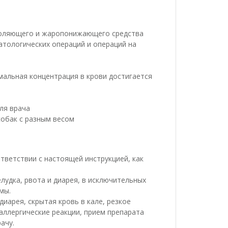
толяющего и жаропонижающего средства
атологических операций и операций на
имальная концентрация в крови достигается
ля врача
собак с разным весом
тветствии с настоящей инструкцией, как
удка, рвота и диарея, в исключительных
мы.
иарея, скрытая кровь в кале, резкое
 аллергические реакции, прием препарата
ачу.