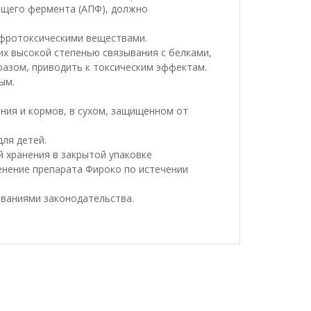
ющего фермента (АПФ), должно
ефротоксическими веществами.
х высокой степенью связывания с белками,
разом, приводить к токсическим эффектам.
ым.
ния и кормов, в сухом, защищенном от
ля детей.
 хранения в закрытой упаковке
енение препарата Фироко по истечении
ованиями законодательства.