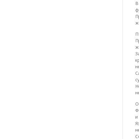
В
ф
П
ж
П
П
ж
З
к
н
С
с
Н
н
О
Ф
и
Я
н
С