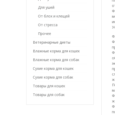
п
о
Для ушей
Ф
От блох и клещей
м
и
От стресса
У
Прочее
Ф
Ф
Ветеринарные диеты
п
Влажные корма для кошек
Ф
о
Влажные корма для собак
э
Сухие корма для кошек
п
с
Сухие корма для собак
ж
П
Товары для кошек
м
Товары для собак
Ф
ж
Ф
п