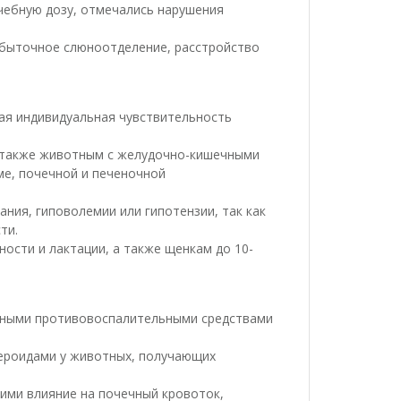
ечебную дозу, отмечались нарушения
збыточное слюноотделение, расстройство
ая индивидуальная чувствительность
а также животным с желудочно-кишечными
ме, почечной и печеночной
ния, гиповолемии или гипотензии, так как
ти.
ости и лактации, а также щенкам до 10-
идными противовоспалительными средствами
тероидами у животных, получающих
ми влияние на почечный кровоток,