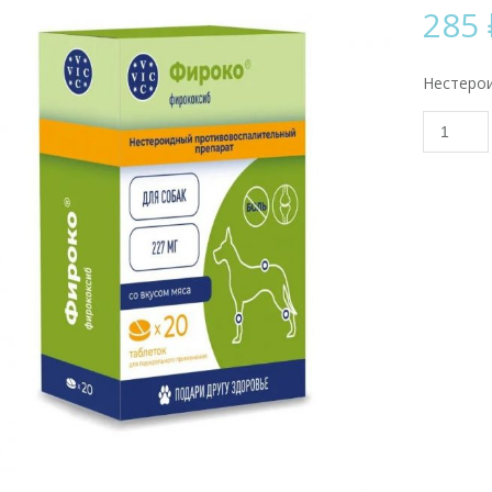
285
Нестеро
Количес
товара
Фироко
227мг,
1таб