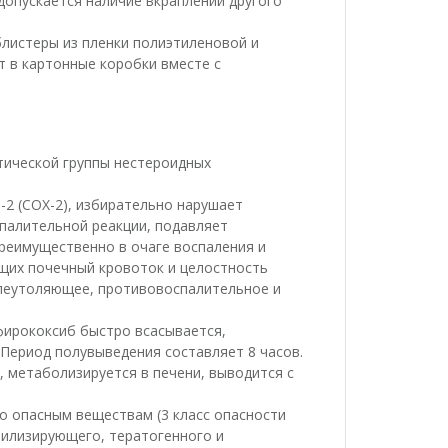
допускается наличие вкраплений другого
блистеры из пленки полиэтиленовой и
т в картонные коробки вместе с
ической группы нестероидных
2 (COX-2), избирательно нарушает
палительной реакции, подавляет
реимущественно в очаге воспаления и
ющих почечный кровоток и целостность
леутоляющее, противовоспалительное и
фирококсиб быстро всасывается,
 Период полувыведения составляет 8 часов.
 метаболизируется в печени, выводится с
о опасным веществам (3 класс опасности
ибилизирующего, тератогенного и