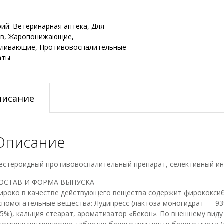
рий:
Ветеринарная аптека
,
Для
ов
,
Жаропонижающие
,
ливающие
,
Противовоспалительные
аты
писание
Описание
естероидный противовоспалительный препарат, селективный и
ОСТАВ И ФОРМА ВЫПУСКА
ироко в качестве действующего вещества содержит фирококсиб 
спомогательные вещества: Лудипресс (лактоза моногидрат — 93
,5%), кальция стеарат, ароматизатор «Бекон». По внешнему вид