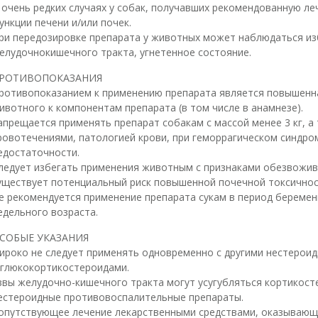
 очень редких случаях у собак, получавших рекомендованную л
ункции печени и/или почек.
ри передозировке препарата у животных может наблюдаться и
елудочно­кишечного тракта, угнетенное состояние.
РОТИВОПОКАЗАНИЯ
ротивопоказанием к применению препарата является повышенн
ивотного к компонентам препарата (в том числе в анамнезе).
апрещается применять препарат собакам с массой менее 3 кг, 
ровотечениями, патологией крови, при геморрагическом синдро
едостаточности.
ледует избегать применения животным с признаками обезвожива
уществует потенциальный риск повышенной почечной токсичнос
е рекомендуется применение препарата сукам в период беременн
едельного возраста.
СОБЫЕ УКАЗАНИЯ
ироко не следует применять одновременно с другими нестеро
 глюкокортикостероидами.
звы желудочно-кишечного тракта могут усугубляться кортикос
естероидные противовоспалительные препараты.
опутствующее лечение лекарственными средствами, оказывающи