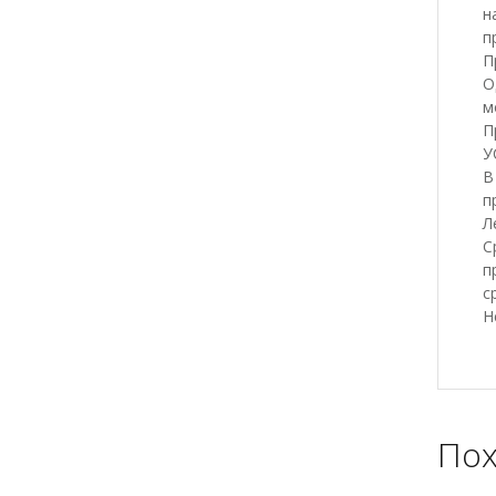
н
п
П
О
м
П
У
В
п
Л
С
п
с
Н
Пох