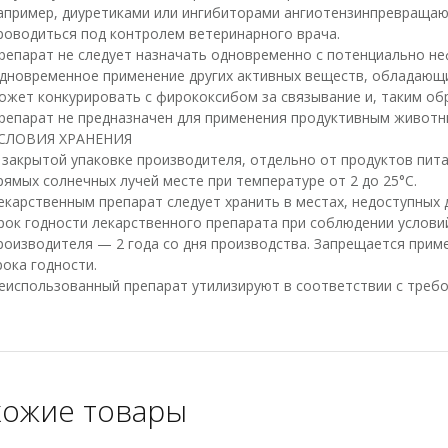
апример, диуретиками или ингибиторами ангиотензинпревраща
роводиться под контролем ветеринарного врача.
репарат не следует назначать одновременно с потенциально н
дновременное применение других активных веществ, обладающи
ожет конкурировать с фирококсибом за связывание и, таким об
репарат не предназначен для применения продуктивным животн
СЛОВИЯ ХРАНЕНИЯ
 закрытой упаковке производителя, отдельно от продуктов пита
рямых солнечных лучей месте при температуре от 2 до 25°С.
екарственным препарат следует хранить в местах, недоступных д
рок годности лекарственного препарата при соблюдении условий
роизводителя — 2 года со дня производства. Запрещается прим
рока годности.
еиспользованный препарат утилизируют в соответствии с треб
ожие товары