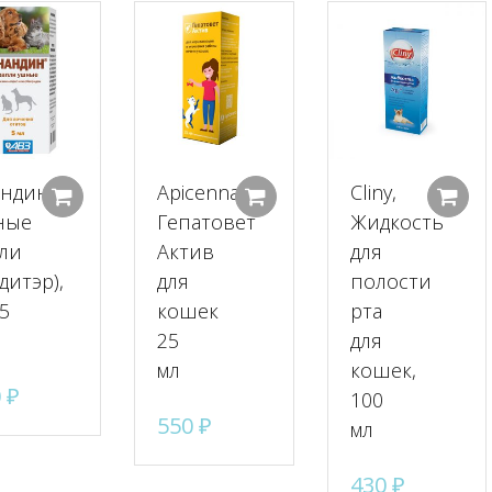
андин
Apicenna
Cliny,
Добавить в корзину
Добавить в корзину
ные
Гепатовет
Жидкость
ли
Актив
для
дитэр),
для
полости
 5
кошек
рта
25
для
мл
кошек,
0
₽
100
550
₽
мл
430
₽