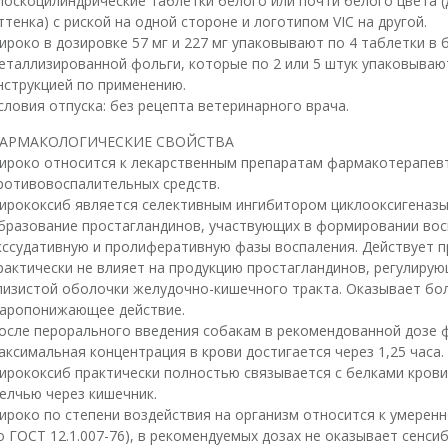
лоскоцилиндрические таблетки белого или почти белого цвета (
ттенка) с риской на одной стороне и логотипом VIC на другой.
ироко в дозировке 57 мг и 227 мг упаковывают по 4 таблетки в 
еталлизированной фольги, которые по 2 или 5 штук упаковываю
нструкцией по применению.
словия отпуска: без рецепта ветеринарного врача.
АРМАКОЛОГИЧЕСКИЕ СВОЙСТВА
ироко относится к лекарственным препаратам фармакотерапевт
ротивовоспалительных средств.
ирококсиб является селективным ингибитором циклооксигеназы-
бразование простагландинов, участвующих в формировании вос
кссудативную и пролиферативную фазы воспаления. Действует п
рактически не влияет на продукцию простагландинов, регулиру
лизистой оболочки желудочно-кишечного тракта. Оказывает бо
аропонижающее действие.
осле перорального введения собакам в рекомендованной дозе 
аксимальная концентрация в крови достигается через 1,25 часа.
ирококсиб практически полностью связывается с белками крови,
елчью через кишечник.
ироко по степени воздействия на организм относится к умеренн
о ГОСТ 12.1.007-76), в рекомендуемых дозах не оказывает сенс