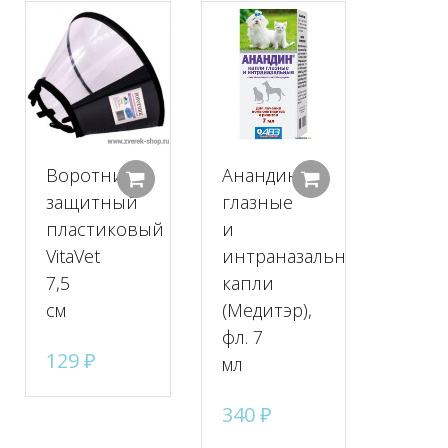
Воротник
Анандин
Добавить в корзину
Добавить в корзину
Добавить в к
защитный
глазные
пластиковый
и
VitaVet
интраназальные
7,5
капли
см
(Медитэр),
фл. 7
129
₽
мл
340
₽