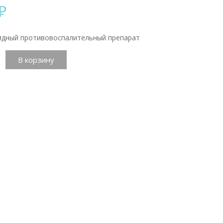
₽
идный противовоспалительный препарат
тво
В корзину