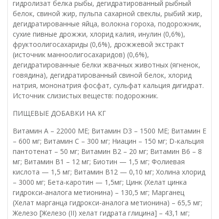
гидролизат белка рыбы, дегидратированный рыбный
белок, свиной жир, пульпа сахарной свеклы, рыбий жир,
дегидратированные яйца, волокна гороха, подорожник,
сухие пивные дрожжи, хлорид калия, инулин (0,6%),
фруктоолигосахариды (0,6%), дрожжевой экстракт
(источник манноолигосахаридов) (0,6%),
дегидратированные белки жвачных животных (ягненок,
говядина), дегидратированный свиной белок, хлорид
натрия, мононатрия фосфат, сульфат кальция дигидрат.
Источник слизистых веществ: подорожник.
ПИЩЕВЫЕ ДОБАВКИ НА КГ
Витамин А – 22000 МЕ; Витамин D3 – 1500 МЕ; Витамин Е
– 600 мг; Витамин С – 300 мг; Ниацин – 150 мг; D-кальция
пантотенат – 50 мг; Витамин В2 – 20 мг; Витамин В6 – 8
мг; Витамин В1 – 12 мг; Биотин — 1,5 мг; Фолиевая
кислота — 1,5 мг; Витамин В12 — 0,10 мг; Холина хлорид
– 3000 мг; Бета-каротин — 1,5мг; Цинк (Xелат цинка
гидрокси-аналога метионина) – 130,5 мг; Mарганец
(Xелат марганца гидрокси-аналога метионина) – 65,5 мг;
Железо [Железо (II) хелат гидрата глицина] – 43,1 мг;