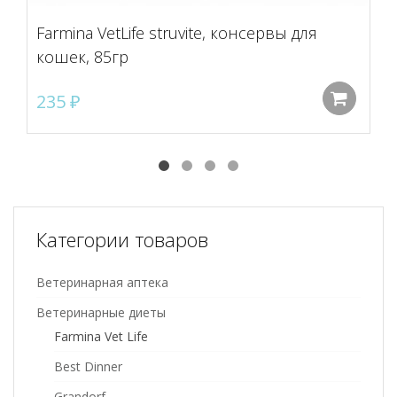
Farmina VetLife struvite, консервы для
кошек, 85гр
235
₽
До
Категории товаров
Ветеринарная аптека
Ветеринарные диеты
Farmina Vet Life
Best Dinner
Grandorf