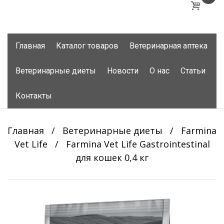
Skip
Главная
Каталог товаров
Ветеринарная аптека
to
content
Ветеринарные диеты
Новости
О нас
Статьи
Контакты
Главная
/
Ветеринарные диеты
/
Farmina
Vet Life
/
Farmina Vet Life Gastrointestinal
для кошек 0,4 кг