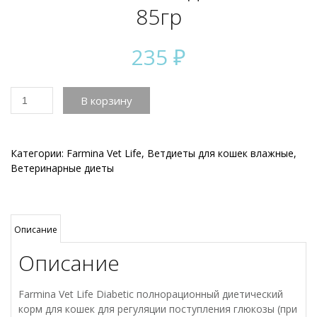
85гр
235
₽
Количество
В корзину
товара
Farmina
Diabetic
для
Категории:
Farmina Vet Life
,
Ветдиеты для кошек влажные
,
кошек,
Ветеринарные диеты
85гр
Описание
Описание
Farmina Vet Life Diabetic полнорационный диетический
корм для кошек для регуляции поступления глюкозы (при