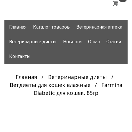
Skip
Главная
Каталог товаров
Ветеринарная аптека
to
content
Ветеринарные диеты
Новости
О нас
Статьи
Контакты
Главная
/
Ветеринарные диеты
/
Ветдиеты для кошек влажные
/
Farmina
Diabetic для кошек, 85гр