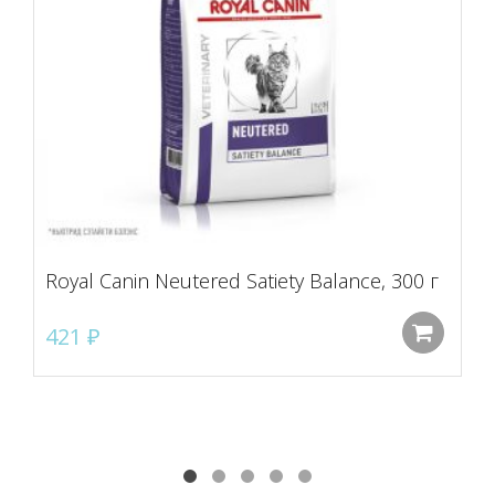
Royal Canin Neutered Satiety Balance, 300 г
421
₽
До