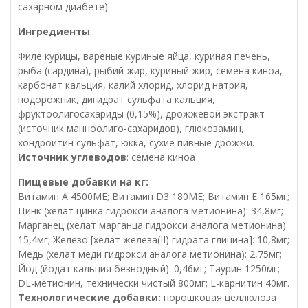
сахарном диабете).
Ингредиенты
:
Филе курицы, вареные куриные яйца, куриная печень,
рыба (сардина), рыбий жир, куриный жир, семена киноа,
карбонат кальция, калий хлорид, хлорид натрия,
подорожник, дигидрат сульфата кальция,
фруктоолигосахариды (0,15%), дрожжевой экстракт
(источник манноолиго-сахаридов), глюкозамин,
хондроитин сульфат, юкка, сухие пивные дрожжи.
Источник углеводов
: семена киноа
Пищевые добавки на кг:
Витамин A 4500МЕ; Витамин D3 180МЕ; Витамин E 165мг;
Цинк (хелат цинка гидрокси аналога метионина): 34,8мг;
Марганец (хелат марганца гидрокси аналога метионина):
15,4мг; Железо [хелат железа(II) гидрата глицина]: 10,8мг;
Медь (хелат меди гидрокси аналога метионина): 2,75мг;
Йод (йодат кальция безводный): 0,46мг; Таурин 1250мг;
DL-метионин, технически чистый 800мг; L-карнитин 40мг.
Технологические добавки:
порошковая целлюлоза