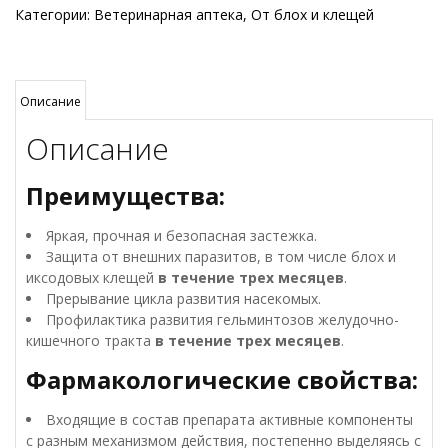
ошейник
Категории:
Ветеринарная аптека
,
От блох и клещей
инсектоакарицидный
для
кошек,
35
Описание
см,
Описание
цвет
в
ассортименте
Преимущества:
Яркая, прочная и безопасная застежка.
Защита от внешних паразитов, в том числе блох и
иксодовых клещей
в течение трех месяцев
.
Прерывание цикла развития насекомых.
Профилактика развития гельминтозов желудочно-
кишечного тракта
в течение трех месяцев
.
Фармакологические свойства:
Входящие в состав препарата активные компоненты
с разным механизмом действия, постепенно выделяясь с