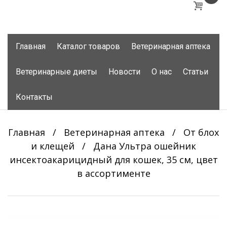
Skip
Главная
Каталог товаров
Ветеринарная аптека
to
content
Ветеринарные диеты
Новости
О нас
Статьи
Контакты
Главная
/
Ветеринарная аптека
/
От блох
и клещей
/
Дана Ультра ошейник
инсектоакарицидный для кошек, 35 см, цвет
в ассортименте