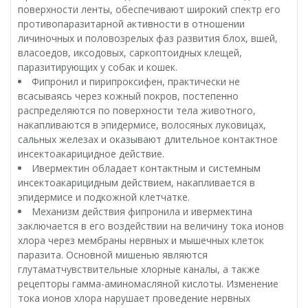
поверхности ленты, обеспечивают широкий спектр его
противопаразитарной активности в отношении
личиночных и половозрелых фаз развития блох, вшей,
власоедов, иксодовых, саркоптоидных клещей,
паразитирующих у собак и кошек.
Фипронил и пирипроксифен, практически не
всасываясь через кожный покров, постепенно
распределяются по поверхности тела животного,
накапливаются в эпидермисе, волосяных луковицах,
сальных железах и оказывают длительное контактное
инсектоакарицидное действие.
Ивермектин обладает контактным и системным
инсектоакарицидным действием, накапливается в
эпидермисе и подкожной клетчатке.
Механизм действия фипронила и ивермектина
заключается в его воздействии на величину тока ионов
хлора через мембраны нервных и мышечных клеток
паразита. Основной мишенью являются
глутаматчувствительные хлорные каналы, а также
рецепторы гамма-аминомасляной кислоты. Изменение
тока ионов хлора нарушает проведение нервных