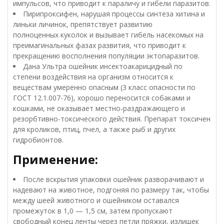
импульсов, что приводит к параличу и гибели паразитов.
Пирипроксифен, нарушая процессы синтеза хитина и
линьки личинок, препятствует развитию
полноценных куколок и вызывает гибель насекомых на
преимагинальных фазах развития, что приводит к
прекращению восполнения популяции эктопаразитов.
Дана Ультра ошейник инсектоакарицидный по
степени воздействия на организм относится к
веществам умеренно опасным (3 класс опасности по
ГОСТ 12.1.007-76), хорошо переносится собаками и
кошками, не оказывает местно-раздражающего и
резорбтивно-токсического действия. Препарат токсичен
для кроликов, птиц, пчел, а также рыб и других
гидробионтов.
Применение:
После вскрытия упаковки ошейник разворачивают и
надевают на животное, подгоняя по размеру так, чтобы
между шеей животного и ошейником оставался
промежуток в 1,0 — 1,5 см, затем пропускают
свободный конец ленты через петли пряжки, излишек