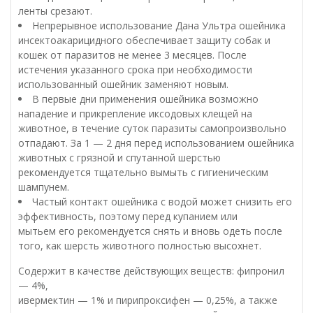
ленты срезают.
Непрерывное использование Дана Ультра ошейника
инсектоакарицидного обеспечивает защиту собак и
кошек от паразитов не менее 3 месяцев. После
истечения указанного срока при необходимости
использованный ошейник заменяют новым.
В первые дни применения ошейника возможно
нападение и прикрепление иксодовых клещей на
животное, в течение суток паразиты самопроизвольно
отпадают. За 1 — 2 дня перед использованием ошейника
животных с грязной и спутанной шерстью
рекомендуется тщательно вымыть с гигиеническим
шампунем.
Частый контакт ошейника с водой может снизить его
эффективность, поэтому перед купанием или
мытьем его рекомендуется снять и вновь одеть после
того, как шерсть животного полностью высохнет.
Содержит в качестве действующих веществ: фипронил
— 4%,
ивермектин — 1% и пирипроксифен — 0,25%, а также