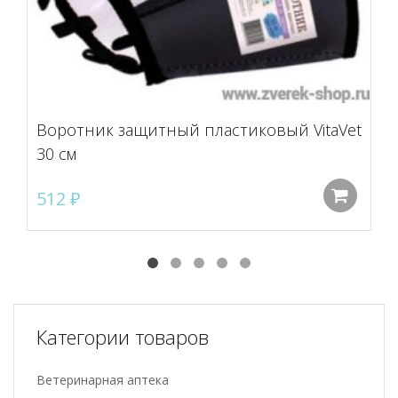
Воротник защитный пластиковый VitaVet
30 см
512
₽
До
Категории товаров
Ветеринарная аптека