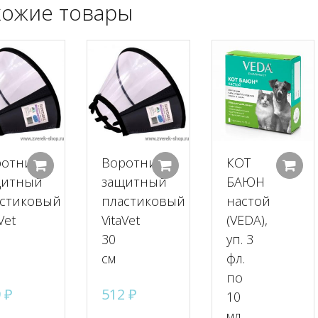
ожие товары
ротник
Воротник
КОТ
Добавить в корзину
Добавить в корзину
щитный
защитный
БАЮН
стиковый
пластиковый
настой
Vet
VitaVet
(VEDA),
30
уп. 3
см
фл.
по
9
₽
512
₽
10
мл