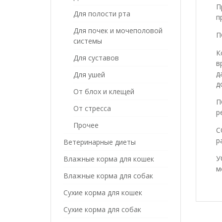
П
Для полости рта
п
Для почек и мочеполовой
П
системы
К
Для суставов
в
д
Для ушей
д
От блох и клещей
П
От стресса
р
Прочее
С
р
Ветеринарные диеты
У
Влажные корма для кошек
м
Влажные корма для собак
Сухие корма для кошек
Сухие корма для собак