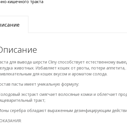
чно-кишечного тракта
писание
Описание
аста для вывода шерсти Cliny способствует естественному выве
елудка животных. Избавляет кошек от рвоты, потери аппетита, 
ривлекательным для кошек вкусом и ароматом солода.
остав пасты имеет уникальную формулу:
Солодовый экстракт смягчает волосяные комки и облегчает про
ищеварительный тракт;
Ионы серебра обладают выраженным дезинфицирующим действи
ОКАЗАНИЯ: