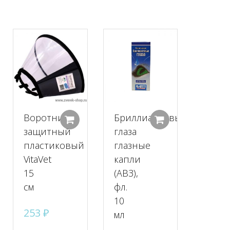
Воротник
Бриллиантовые
Добавить в корзину
Добавить в корзину
Добавить в к
защитный
глаза
пластиковый
глазные
VitaVet
капли
15
(АВЗ),
см
фл.
10
253
₽
мл