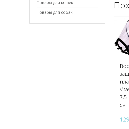
Пох
Товары для кошек
Товары для собак
Во
за
пла
Vita
7,5
см
12