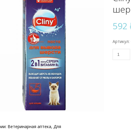
шерс
592
Артикул:
Количес
товара
Cliny,
Паста
для
вывода
шерсти,
75
мл
рии:
Ветеринарная аптека
,
Для