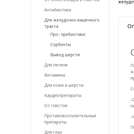
желудо
Антибиотики
Для желудочно-кишечного
О
тракта
Про- пребиотики
Сорбенты
Вывод шерсти
Для печени
П
ж
Витамины
п
Для кожи и шерсти
С
Кардиопрепараты
-
От глистов
п
Противовоспалительные
-
препараты
П
Для глаз