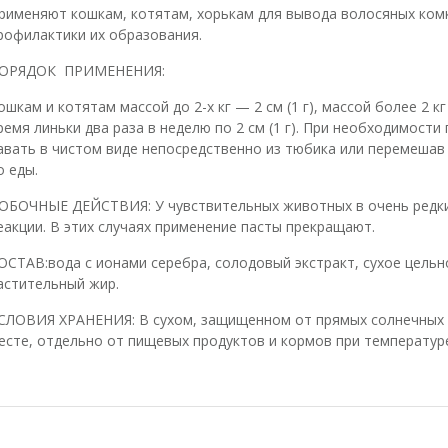
рименяют кошкам, котятам, хорькам для вывода волосяных ком
рофилактики их образования.
ОРЯДОК ПРИМЕНЕНИЯ:
ошкам и котятам массой до 2-х кг — 2 см (1 г), массой более 2 кг
ремя линьки два раза в неделю по 2 см (1 г). При необходимост
авать в чистом виде непосредственно из тюбика или перемешав 
о еды.
ОБОЧНЫЕ ДЕЙСТВИЯ: У чувствительных животных в очень редки
еакции. В этих случаях применение пасты прекращают.
ОСТАВ:вода с ионами серебра, солодовый экстракт, сухое цельн
астительный жир.
СЛОВИЯ ХРАНЕНИЯ: В сухом, защищенном от прямых солнечных л
есте, отдельно от пищевых продуктов и кормов при температуре 