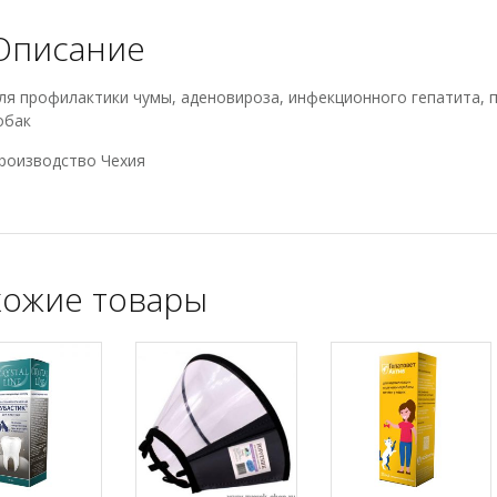
Описание
ля профилактики чумы, аденовироза, инфекционного гепатита, 
обак
роизводство Чехия
ожие товары