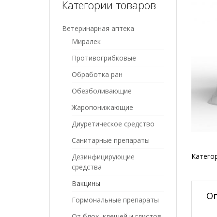
Категории товаров
Ветеринарная аптека
Миралек
Противогрибковые
Обработка ран
Обезболивающие
Жаропонижающие
Диуретическое средство
Санитарные препараты
Катего
Дезинфицирующие
средства
Вакцины
О
Гормональные препараты
От блох, клещей и глистов