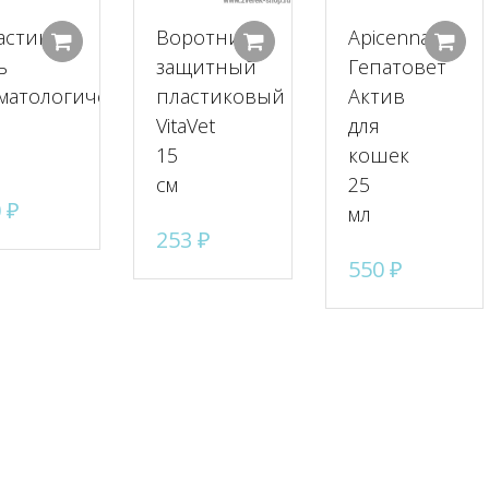
астик
Воротник
Apicenna
Добавить в корзину
Добавить в корзину
ь
защитный
Гепатовет
матологический,
пластиковый
Актив
VitaVet
для
15
кошек
см
25
0
₽
мл
253
₽
550
₽