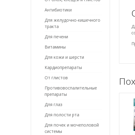
Антибиотики
Для желудочно-кишечного
тракта
Д
с
Для печени
П
Витамины
Для кожи и шерсти
Кардиопрепараты
От глистов
Пох
Противовоспалительные
препараты
Для глаз
Для полости рта
Для почек и мочеполовой
системы