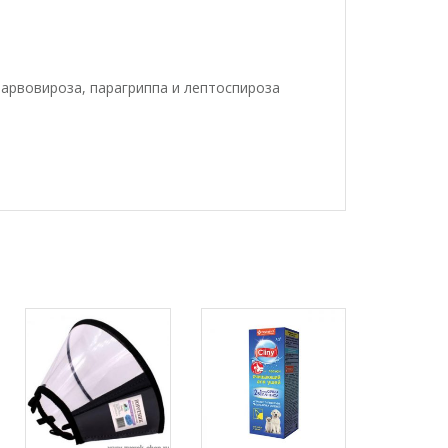
парвовироза, парагриппа и лептоспироза