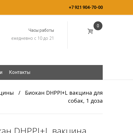
+7 921 904-70-00
0
Часы работы
ежедневно с 10 до 21
и
Контакты
цины
/
Биокан DHPPI+L вакцина для
собак, 1 доза
кан DHPPI+L вакцина