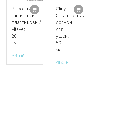
Воротник
Cliny,
Добавить в корзину
Добавить в корзину
Добавить в к
защитный
Очищающий
пластиковый
лосьон
VitaVet
для
20
ушей,
см
50
мл
335
₽
460
₽