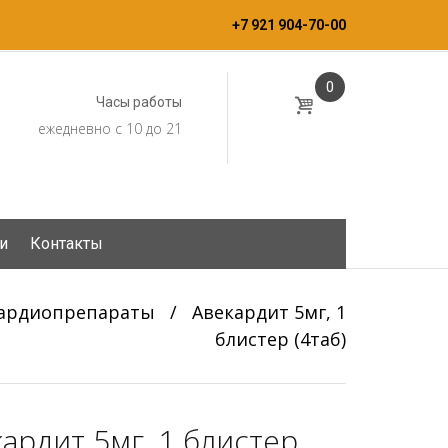
+7 921 904-70-00
0
Часы работы
ежедневно с 10 до 21
и
Контакты
ардиопрепараты
/
Авекардит 5мг, 1
блистер (4таб)
ардит 5мг, 1 блистер