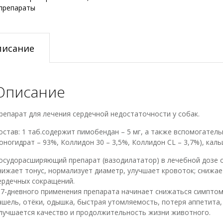
препараты
писание
Описание
репарат для лечения сердечной недостаточности у собак.
остав: 1 таб.содержит пимобендан – 5 мг, а также вспомогатель
оногидрат – 93%, Коллидон 30 – 3,5%, Коллидон CL – 3,7%), кал
осудорасширяющий препарат (вазодилататор) в лечебной дозе о
нижает тонус, нормализует диаметр, улучшает кровоток; снижает
ердечных сокращений.
 7-дневного применения препарата начинает снижаться симпто
ашель, отёки, одышка, быстрая утомляемость, потеря аппетита,
лучшается качество и продолжительность жизни животного.