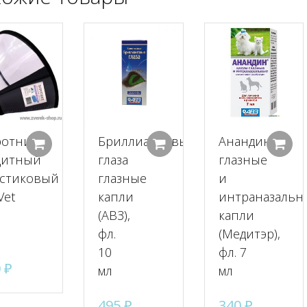
ротник
Бриллиантовые
Анандин
Добавить в корзину
Добавить в корзину
щитный
глаза
глазные
стиковый
глазные
и
Vet
капли
интраназальн
(АВЗ),
капли
фл.
(Медитэр),
10
фл. 7
0
₽
мл
мл
495
₽
340
₽