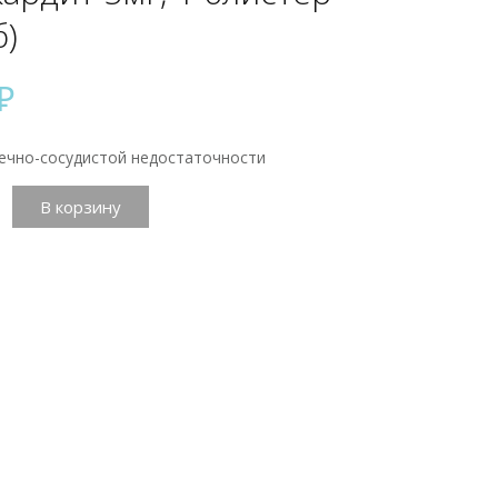
б)
₽
ечно-сосудистой недостаточности
тво
В корзину
дит