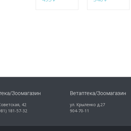
тека/Зоомагазин
Ветаптека/Зоомагазин
 Советская, 42
ул. Крыленко д.27
981) 181-57-32
904-70-11