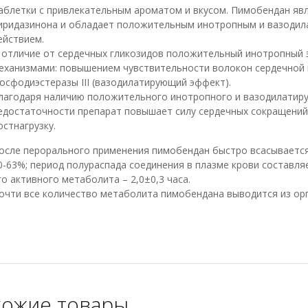
аблетки с привлекательным ароматом и вкусом. Пимобендан яв
иридазинона и обладает положительным инотропным и вазоди
ействием.
 отличие от сердечных гликозидов положительный инотропный
еханизмами: повышением чувствительности волокон сердечной
осфодиэстеразы III (вазодилатирующий эффект).
лагодаря наличию положительного инотропного и вазодилатиру
едостаточности препарат повышает силу сердечных сокращений и
остнагрузку.
осле перорального применения пимобендан быстро всасывается 
0-63%; период полураспада соединения в плазме крови составляе
го активного метаболита – 2,0±0,3 часа.
очти все количество метаболита пимобендана выводится из ор
ожие товары