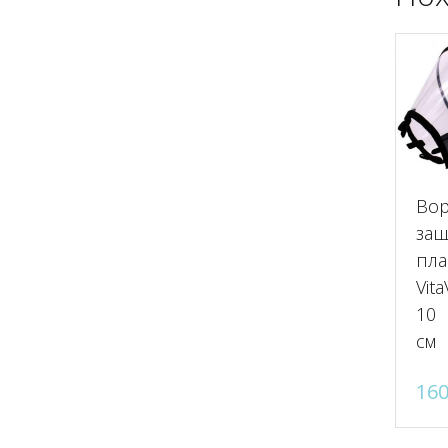
Во
за
пла
Vita
10
см
16