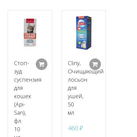
Стоп-
Cliny,
Добавить в корзину
Добавить в корзину
Добавить в к
зуд
Очищающий
суспензия
лосьон
ые
для
для
кошек
ушей,
(Api-
50
San),
мл
фл.
460
₽
10