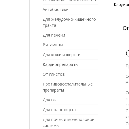
Кардио
Антибиотики
Для желудочно-кишечного
тракта
О
Для печени
Витамины
Для кожи и шерсти
Кардиопрепараты
П
От глистов
С
м
Противовоспалительные
препараты
С
с
Для глаз
с
Для полости рта
С
к
Для почек и мочеполовой
У
системы