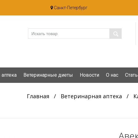
Санкт-Петербург
 аптека
Ветеринарные диеты
Новости
О нас
Стать
Главная
/
Ветеринарная аптека
/
К
Авек