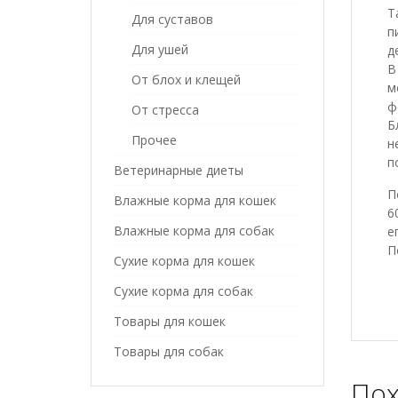
Т
Для суставов
п
Для ушей
д
В
От блох и клещей
м
ф
От стресса
Б
Прочее
н
п
Ветеринарные диеты
П
Влажные корма для кошек
6
Влажные корма для собак
е
П
Сухие корма для кошек
Сухие корма для собак
Товары для кошек
Товары для собак
Пох