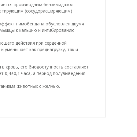
ляется производным бензимидазол-
латирующим (сосудорасширяющим)
 эффект пимобендана обусловлен двумя
 мышцы к кальцию и ингибированию
ющего действия при сердечной
 уменьшает как преднагрузку, так и
в кровь, его биодоступность составляет
т 0,4±0,1 часа, а период полувыведения
ганизма животных с желчью.