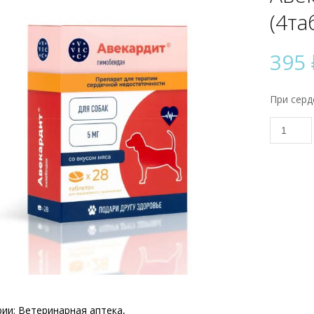
(4та
395
При серд
Количес
товара
Авекар
5мг,
1
блистер
(4таб)
рии:
Ветеринарная аптека
,