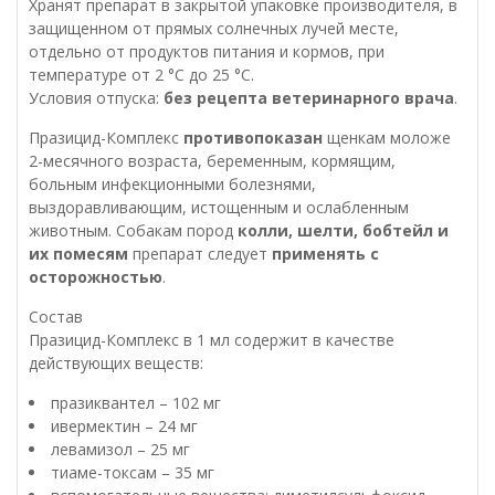
Хранят препарат в закрытой упаковке производителя, в
защищенном от прямых солнечных лучей месте,
отдельно от продуктов питания и кормов, при
температуре от 2 °С до 25 °С.
Условия отпуска:
без рецепта ветеринарного врача
.
Празицид-Комплекс
противопоказан
щенкам моложе
2-месячного возраста, беременным, кормящим,
больным инфекционными болезнями,
выздоравливающим, истощенным и ослабленным
животным. Собакам пород
колли, шелти, бобтейл и
их помесям
препарат следует
применять с
осторожностью
.
Состав
Празицид-Комплекс в 1 мл содержит в качестве
действующих веществ:
празиквантел – 102 мг
ивермектин – 24 мг
левамизол – 25 мг
тиаме-токсам – 35 мг