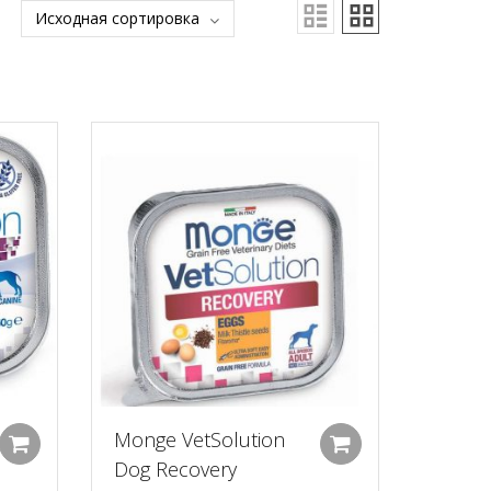
Monge VetSolution
Добавить в корзину
Добавить в к
Dog Recovery