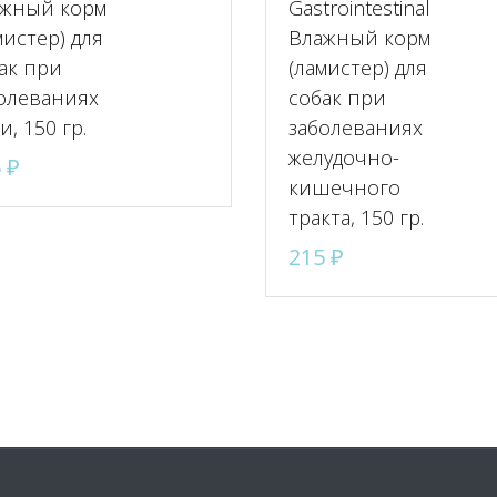
жный корм
Gastrointestinal
мистер) для
Влажный корм
ак при
(ламистер) для
олеваниях
собак при
и, 150 гр.
заболеваниях
желудочно-
5
₽
кишечного
тракта, 150 гр.
215
₽