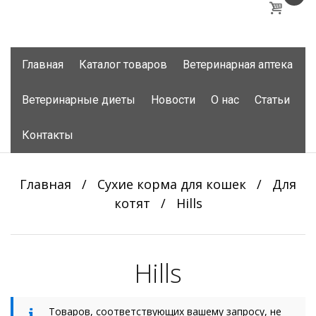
Skip
Главная
Каталог товаров
Ветеринарная аптека
to
content
Ветеринарные диеты
Новости
О нас
Статьи
Контакты
Главная
/
Сухие корма для кошек
/
Для
котят
/
Hills
Hills
Товаров, соответствующих вашему запросу, не