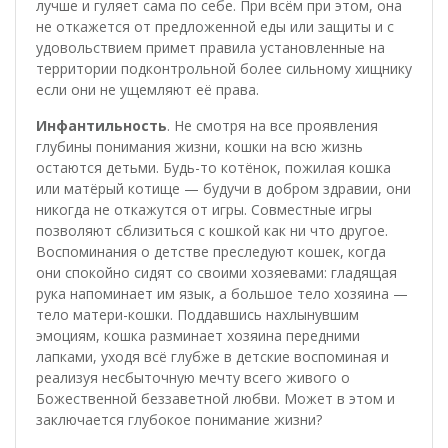
лучше и гуляет сама по себе. При всём при этом, она
не откажется от предложенной еды или защиты и с
удовольствием примет правила установленные на
территории подконтрольной более сильному хищнику
если они не ущемляют её права.
Инфантильность
. Не смотря на все проявления
глубины понимания жизни, кошки на всю жизнь
остаются детьми. Будь-то котёнок, пожилая кошка
или матёрый котище — будучи в добром здравии, они
никогда не откажутся от игры. Совместные игры
позволяют сблизиться с кошкой как ни что другое.
Воспоминания о детстве преследуют кошек, когда
они спокойно сидят со своими хозяевами: гладящая
рука напоминает им язык, а большое тело хозяина —
тело матери-кошки. Поддавшись нахлынувшим
эмоциям, кошка разминает хозяина передними
лапками, уходя всё глубже в детские воспоминая и
реализуя несбыточную мечту всего живого о
Божественной беззаветной любви. Может в этом и
заключается глубокое понимание жизни?