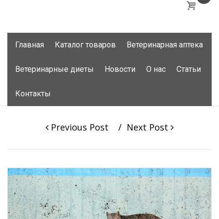
Skip
Главная
Каталог товаров
Ветеринарная аптека
to
content
Ветеринарные диеты
Новости
О нас
Статьи
Контакты
Post
Previous Post
Next Post
navigation