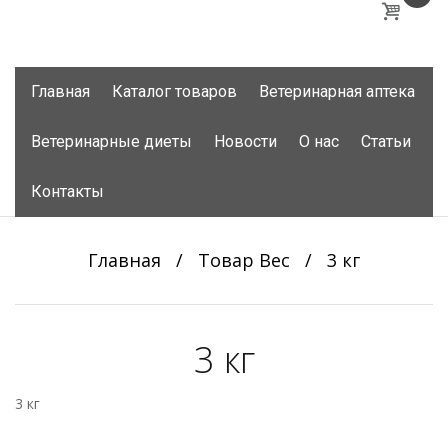
Skip
Главная
Каталог товаров
Ветеринарная аптека
to
content
Ветеринарные диеты
Новости
О нас
Статьи
Контакты
Главная
/
Товар Вес
/
3 кг
3 кг
3 кг