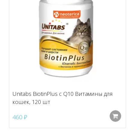
Unitabs BiotinPlus с Q10 Витамины для
кошек, 120 шт
460
₽
До