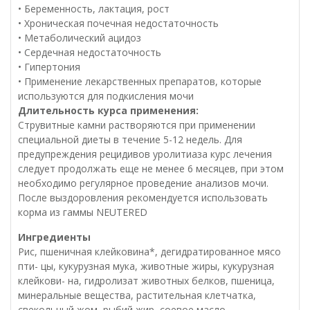
• Беременность, лактация, рост
• Хроническая почечная недостаточность
• Метаболический ацидоз
• Сердечная недостаточность
• Гипертония
• Применение лекарственных препаратов, которые
используются для подкисления мочи
Длительность курса применения:
Струвитные камни растворяются при применении
специальной диеты в течение 5-12 недель. Для
предупреждения рецидивов уролитиаза курс лечения
следует продолжать еще не менее 6 месяцев, при этом
необходимо регулярное проведение анализов мочи.
После выздоровления рекомендуется использовать
корма из гаммы NEUTERED
Ингредиенты
Рис, пшеничная клейковина*, дегидратированное мясо
пти- цы, кукурузная мука, животные жиры, кукурузная
клейкови- на, гидролизат животных белков, пшеница,
минеральные вещества, растительная клетчатка,
свекольный жом, рыбий жир, соевое масло,