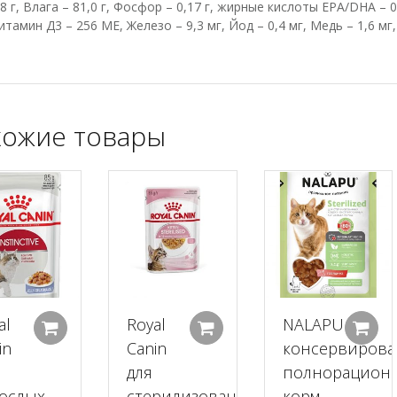
,8 г, Влага – 81,0 г, Фосфор – 0,17 г, жирные кислоты EPA/DHA –
итамин Д3 – 256 МЕ, Железо – 9,3 мг, Йод – 0,4 мг, Медь – 1,6 мг,
ожие товары
al
Royal
NALAPU
Добавить в корзину
Добавить в корзину
in
Canin
консервиров
для
полнорацион
ослых
стерилизованных
корм,