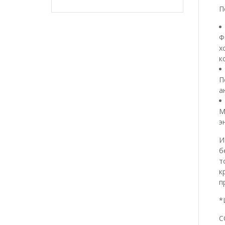
П
Ф
х
к
П
а
М
э
И
б
т
к
п
*
С