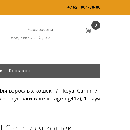
+7 921 904-70-00
0
Часы работы
ежедневно с 10 до 21
и
Контакты
Для взрослых кошек
/
Royal Canin
/
лет, кусочки в желе (ageing+12), 1 пауч
l Canin для кошек