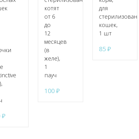
шек
котят
для
от 6
стерилизован
до
кошек,
12
1 шт
,
месяцев
85
₽
очки
(в
желе),
е
1
tinctive
пауч
),
100
₽
ч
0
₽