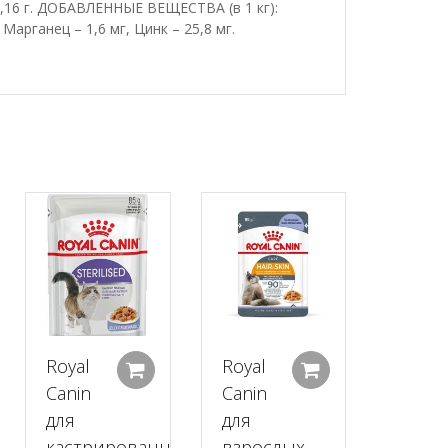
 0,16 г. ДОБАВЛЕННЫЕ ВЕЩЕСТВА (в 1 кг):
 Марганец – 1,6 мг, Цинк – 25,8 мг.
Royal
Royal
Добавить в корзину
Добавить в корзину
Добавить в к
анный
Canin
Canin
ный
для
для
кастрированных
взрослых