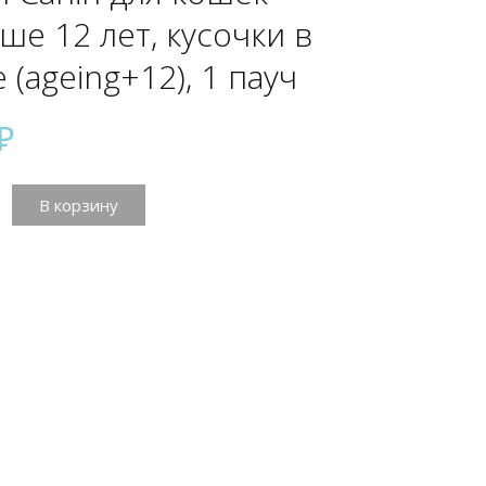
ше 12 лет, кусочки в
 (ageing+12), 1 пауч
₽
тво
В корзину
12),