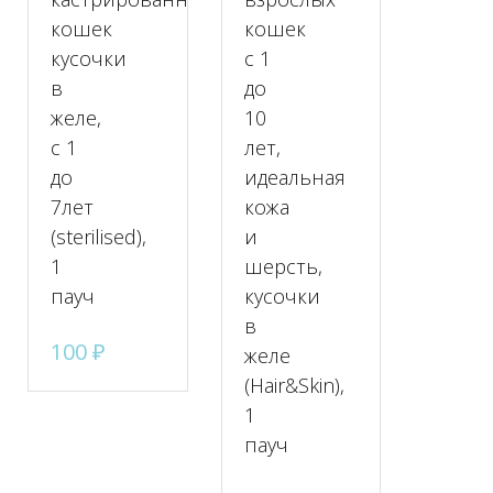
кошек
кошек
ных
кусочки
с 1
в
до
желе,
10
c 1
лет,
до
идеальная
7лет
кожа
(sterilised),
и
1
шерсть,
пауч
кусочки
в
100
₽
желе
(Hair&Skin),
1
пауч