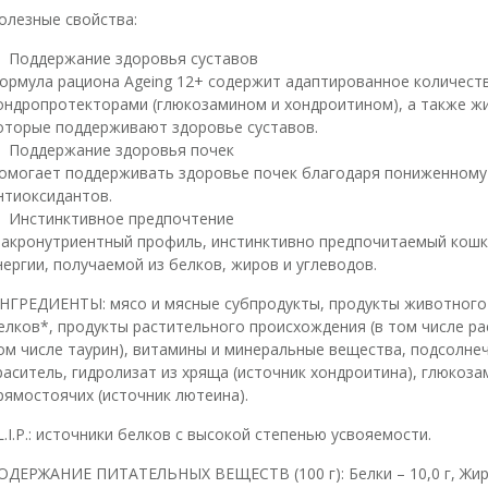
олезные свойства:
Поддержание здоровья суставов
ормула рациона Ageing 12+ содержит адаптированное количест
ондропротекторами (глюкозамином и хондроитином), а также жи
оторые поддерживают здоровье суставов.
Поддержание здоровья почек
омогает поддерживать здоровье почек благодаря пониженному
нтиоксидантов.
Инстинктивное предпочтение
акронутриентный профиль, инстинктивно предпочитаемый кош
нергии, получаемой из белков, жиров и углеводов.
НГРЕДИЕНТЫ: мясо и мясные субпродукты, продукты животного
елков*, продукты растительного происхождения (в том числе ра
ом числе таурин), витамины и минеральные вещества, подсолнечн
раситель, гидролизат из хряща (источник хондроитина), глюкоза
рямостоячих (источник лютеина).
L.I.P.: источники белков с высокой степенью усвояемости.
ОДЕРЖАНИЕ ПИТАТЕЛЬНЫХ ВЕЩЕСТВ (100 г): Белки – 10,0 г, Жиры –