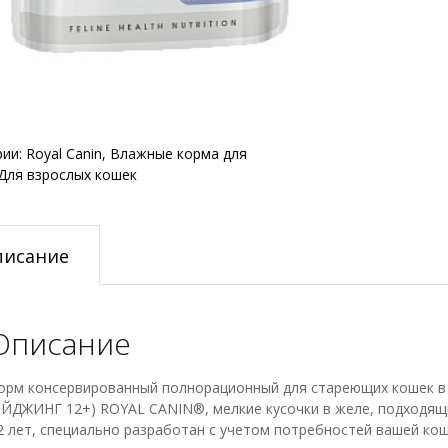
1
пауч
рии:
Royal Canin
,
Влажные корма для
Для взрослых кошек
писание
Описание
орм консервированный полнорационный для стареющих кошек в 
ЭЙДЖИНГ 12+) ROYAL CANIN®, мелкие кусочки в желе, подходящ
2 лет, специально разработан с учетом потребностей вашей кош