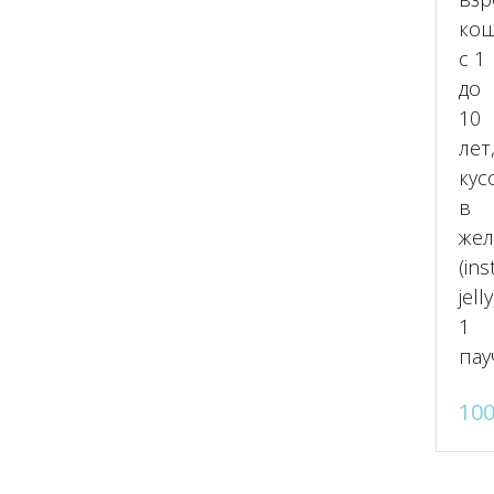
ко
с 1
до
10
лет
кус
в
жел
(ins
jelly
1
пау
10