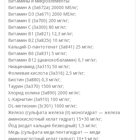
Витамины и микроэлементы:
Витамин A (3a672a) 20000 МЕ/кг;
Витамин D3 (3а671) 2000 МЕ/кг;
Витамин Е (3а700) 200 мг/кг;
Витамин C (3a300) 80 мг/кг;
Витамин B1 (3a821) 12,3 мг/кг;
Витамин B2 (3a825i) 10 мг/кг;
Кальций-D-пантотенат (3a841) 25 мг/кг;
Витамин B6 (3a831) 5 мг/кг;
Витамин B12 (цианокобаламин) 0,1 мг/кг;
Ниацинамид (3a315) 50 мг/кг;
Фолиевая кислота (3a316) 2,5 мг/кг;
Биотин (3a880) 0,3 мг/кг;
Таурин (3a370) 1500 мг/кг;
Хлорид холина (3a890) 2000 мг/кг;
L-Карнитин (3a910) 100 мг/кг;
DL-метионин (3c301) 1000 мг/кг;
Железо (сульфата железа (II) моногидрат — железа
аминокислотный хелат гидрат) 15+30 мг/кг;
Йод (иодат кальция безводный) 1,5 мг/кг;
Медь (сульфата меди пентагидрат — меди
аминокислотный хелат гидрат) 10+3 мг/кг;