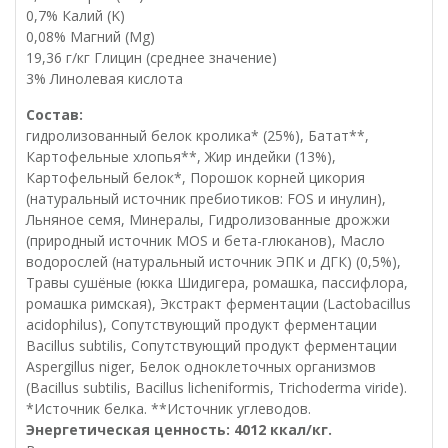
0,7% Калий (K)
0,08% Магний (Mg)
19,36 г/кг Глицин (среднее значение)
3% Линолевая кислота
Состав:
гидролизованный белок кролика* (25%), Батат**,
Картофельные хлопья**, Жир индейки (13%),
Картофельный белок*, Порошок корней цикория
(натуральный источник пребиотиков: FOS и инулин),
Льняное семя, Минералы, Гидролизованные дрожжи
(природный источник MOS и бета-глюканов), Масло
водорослей (натуральный источник ЭПК и ДГК) (0,5%),
Травы сушёные (юкка Шидигера, ромашка, пассифлора,
ромашка римская), Экстракт ферментации (Lactobacillus
acidophilus), Сопутствующий продукт ферментации
Bacillus subtilis, Сопутствующий продукт ферментации
Aspergillus niger, Белок одноклеточных организмов
(Bacillus subtilis, Bacillus licheniformis, Trichoderma viride).
*Источник белка. **Источник углеводов.
Энергетическая ценность: 4012 ккал/кг.