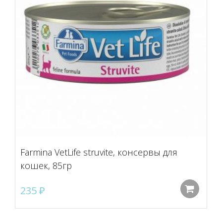
Farmina VetLife struvite, консервы для
кошек, 85гр
235
₽
До