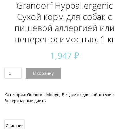
Grandorf Hypoallergenic
Сухой корм для собак с
пищевой аллергией или
непереносимостью, 1 кг
1,947
₽
Количество
В корзину
товара
Grandorf
Hypoallergenic
Сухой
Категории:
Grandorf
,
Monge
,
Ветдиеты для собак сухие
,
корм
Ветеринарные диеты
для
собак
с
пищевой
Описание