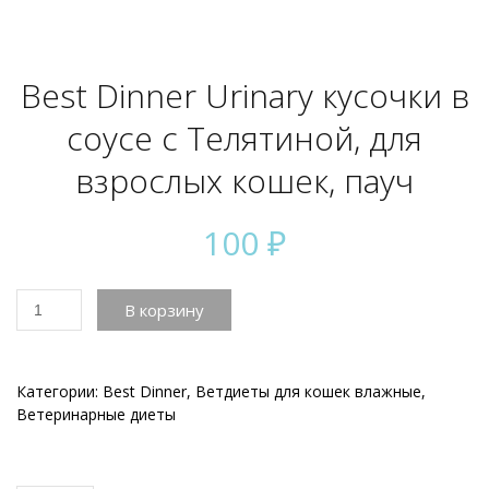
Best Dinner Urinary кусочки в
соусе с Телятиной, для
взрослых кошек, пауч
100
₽
Количество
В корзину
товара
Best
Dinner
Urinary
Категории:
Best Dinner
,
Ветдиеты для кошек влажные
,
кусочки
Ветеринарные диеты
в
соусе
с