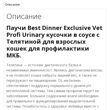
Телятиной,
Описание
для
Описание
взрослых
кошек,
пауч
Паучи Best Dinner Exclusive Vet
Profi Urinary кусочки в соусе с
Телятиной для взрослых
кошек для профилактики
МКБ.
Телятина — источник диетического белка и
незаменимых аминокислот. Являясь диетическим мясом,
и не позволит кошке набрать лишний вес, а также не
перегружает ее пищеварение. DL-метионин
обеспечивает поддержку нормального уровня рН
мочеполовой системы, тем самым профилактирует ее
заболевание. Большое содержание влаги необходимо
для правильного функционирования выделительной
системы. Позаботьтесь о здоровье любимца вместе с