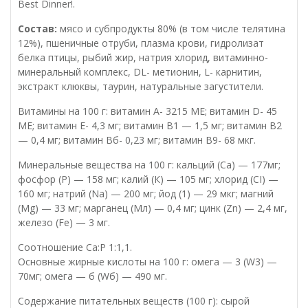
Best Dinner!.
Состав:
мясо и субпродукты 80% (в том числе телятина
12%), пшеничные отруби, плазма крови, гидролизат
белка птицы, рыбий жир, натрия хлорид, витаминно-
минеральный комплекс, DL- метионин, L- карнитин,
экстракт клюквы, таурин, натуральные загустители.
Витамины на 100 г: витамин А- 3215 МЕ; витамин D- 45
МЕ; витамин Е- 4,3 мг; витамин В1 — 1,5 мг; витамин В2
— 0,4 мг; витамин Вб- 0,23 мг; витамин В9- 68 мкг.
Минеральные вещества на 100 г: кальций (Са) — 177мг;
фосфор (Р) — 158 мг; калий (К) — 105 мг; хлорид (CI) —
160 мг; натрий (Na) — 200 мг; йод (1) — 29 мкг; магний
(Mg) — 33 мг; марганец (Мл) — 0,4 мг; цинк (Zn) — 2,4 мг,
железо (Fe) — 3 мг.
Соотношение Са:Р 1:1,1.
Основные жирные кислоты на 100 г: омега — 3 (W3) —
70мг; омега — б (Wб) — 490 мг.
Содержание питательных веществ (100 г): сырой