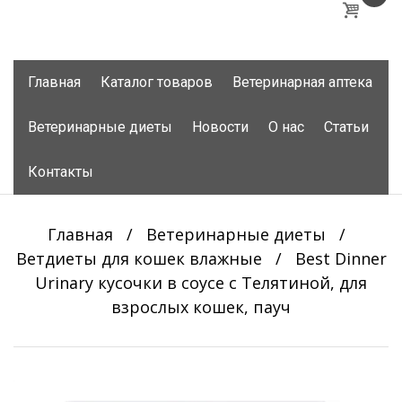
Skip
Главная
Каталог товаров
Ветеринарная аптека
to
content
Ветеринарные диеты
Новости
О нас
Статьи
Контакты
Главная
/
Ветеринарные диеты
/
Ветдиеты для кошек влажные
/
Best Dinner
Urinary кусочки в соусе с Телятиной, для
взрослых кошек, пауч