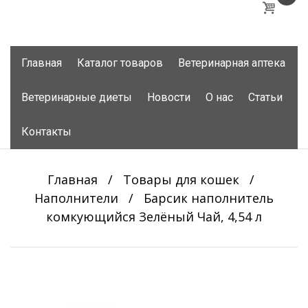
Skip
Главная
Каталог товаров
Ветеринарная аптека
to
content
Ветеринарные диеты
Новости
О нас
Статьи
Контакты
Главная
/
Товары для кошек
/
Наполнители
/
Барсик наполнитель
комкующийся Зелёный Чай, 4,54 л