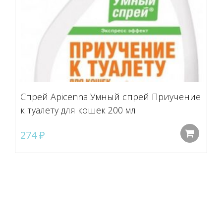
Спрей Apicenna Умный спрей Приучение
к туалету для кошек 200 мл
274
₽
До