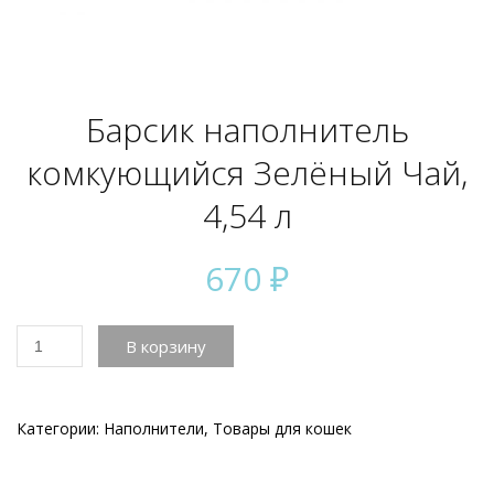
Барсик наполнитель
комкующийся Зелёный Чай,
4,54 л
670
₽
Количество
В корзину
товара
Барсик
наполнитель
комкующийся
Категории:
Наполнители
,
Товары для кошек
Зелёный
Чай,